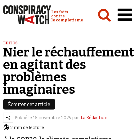
Cookies management panel
Conspiracy Watch :
Les faits
contre
le complotisme
Accueil
ÉDITOS
Nier le réchauffement
Analyses
en agitant des
Conspipédia
problèmes
Vidéos
imaginaires
Émissions
Revues de presse
Écouter cet article
Publié le
16 novembre 2025
par
La Rédaction
2 min de lecture
Newsletter