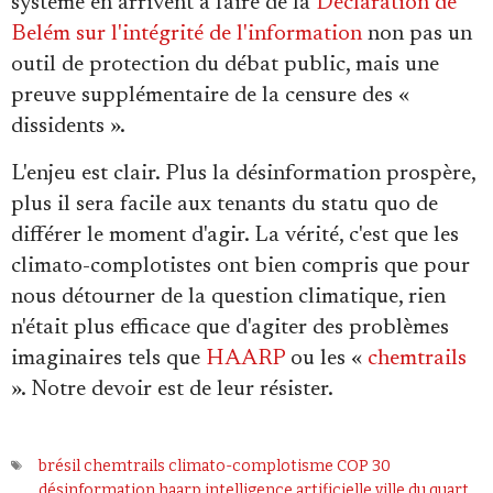
système en arrivent à faire de la
Déclaration de
Belém sur l'intégrité de l'information
non pas un
outil de protection du débat public, mais une
preuve supplémentaire de la censure des «
dissidents ».
L'enjeu est clair. Plus la désinformation prospère,
plus il sera facile aux tenants du statu quo de
différer le moment d'agir. La vérité, c'est que les
climato-complotistes ont bien compris que pour
nous détourner de la question climatique, rien
n'était plus efficace que d'agiter des problèmes
imaginaires tels que
HAARP
ou les «
chemtrails
». Notre devoir est de leur résister.
brésil
chemtrails
climato-complotisme
COP 30
désinformation
haarp
intelligence artificielle
ville du quart