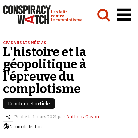
Cookies management panel
Conspiracy Watch :
Les faits
contre
le complotisme
Accueil
CW DANS LES MÉDIAS
L'histoire et la
Analyses
géopolitique à
Conspipédia
l'épreuve du
Vidéos
complotisme
Émissions
Revues de presse
Écouter cet article
Publié le
1 mars 2021
par
Anthony Guyon
2 min de lecture
Newsletter