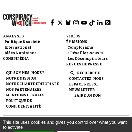
ANALYSES
VIDÉOS
Politique & société
ÉMISSIONS
International
Complorama
Idées & opinions
« Réveillez-vous ! »
CONSPIPÉDIA
Les Déconspirateurs
REVUES DE PRESSE
QUI SOMMES-NOUS ?
RECHERCHE
NOTRE MISSION
CONTACTEZ-NOUS
NOTRE CHARTE ÉDITORIALE
ESPACE PRESSE
NOS PARTENAIRES
NEWSLETTER
MENTIONS LÉGALES
FAIRE UN DON
POLITIQUE DE
CONFIDENTIALITÉ
This site uses cookies and gives you control over what you want
X
© 2007-
2026
Conspiracy Watch
| Une réalisation de
to activate
l'Observatoire du conspirationnisme (association loi de 1901) avec
le soutien de la Fondation pour la Mémoire de la Shoah.