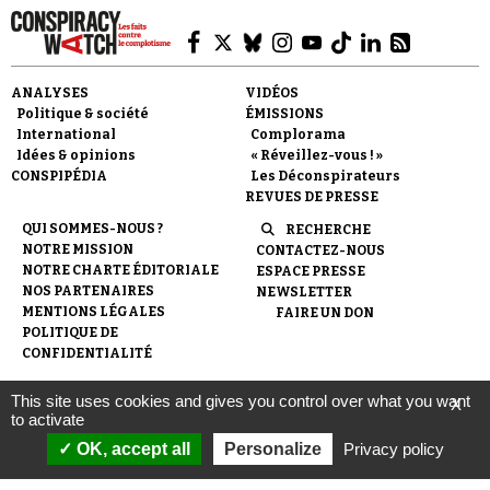
ANALYSES
VIDÉOS
Politique & société
ÉMISSIONS
International
Complorama
Idées & opinions
« Réveillez-vous ! »
CONSPIPÉDIA
Les Déconspirateurs
REVUES DE PRESSE
QUI SOMMES-NOUS ?
RECHERCHE
NOTRE MISSION
CONTACTEZ-NOUS
NOTRE CHARTE ÉDITORIALE
ESPACE PRESSE
NOS PARTENAIRES
NEWSLETTER
MENTIONS LÉGALES
FAIRE UN DON
POLITIQUE DE
CONFIDENTIALITÉ
This site uses cookies and gives you control over what you want
X
© 2007-
2026
Conspiracy Watch
| Une réalisation de
to activate
l'Observatoire du conspirationnisme (association loi de 1901) avec
le soutien de la Fondation pour la Mémoire de la Shoah.
OK, accept all
Personalize
Privacy policy