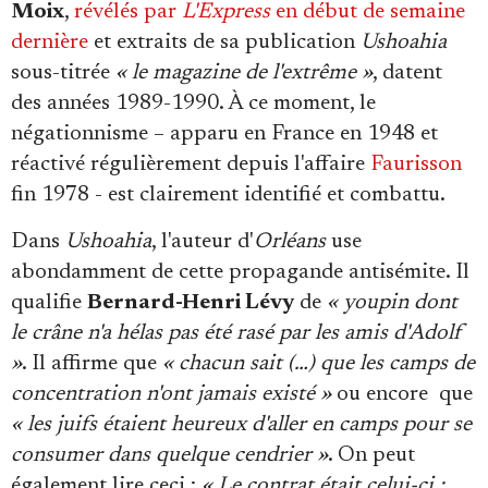
Se connecter
Moix
,
révélés par
L'Express
en début de semaine
dernière
et extraits de sa publication
Ushoahia
sous-titrée
« le magazine de l'extrême »
, datent
des années 1989-1990. À ce moment, le
négationnisme – apparu en France en 1948 et
réactivé régulièrement depuis l'affaire
Faurisson
fin 1978 - est clairement identifié et combattu.
Dans
Ushoahia
, l'auteur d'
Orléans
use
abondamment de cette propagande antisémite. Il
qualifie
Bernard-Henri Lévy
de
« youpin dont
le crâne n'a hélas pas été rasé par les amis d'Adolf
»
. Il affirme que
« chacun sait (…) que les camps de
concentration n'ont jamais existé »
ou encore que
« les juifs étaient heureux d'aller en camps pour se
consumer dans quelque cendrier »
. On peut
également lire ceci :
« Le contrat était celui-ci :