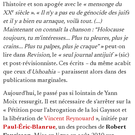
l'histoire et son apogée avec le
« mensonge du
e
XX
siècle »
.
« Il n'y a pas eu de génocide des juifs
et il y a bien eu arnaque, voilà tout. (...)
Maintenant on connaît la chanson : “Holocause
toujours, tu m'intéresses... Plus tu pleures, plus je
crains... Plus tu palpes, plus je craque” »
peut-on
lire dans
Revision,
le
« seul journal antijuif »
(sic)
et post-révisionniste. Ces écrits
–
du même acabit
que ceux d'
Ushoahia –
paraissent alors dans des
publications marginales.
Aujourd'hui, le passé pas si lointain de Yann
Moix ressurgit. Il est nécessaire de s'arrêter sur la
« Pétition pour l'abrogation de la loi Gayssot et
la libération de
Vincent Reynouard
», initiée par
Paul-Éric-Blanrue
, un des proches de
Robert