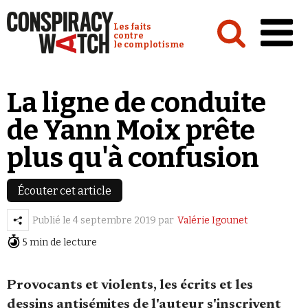
Cookies management panel
Conspiracy Watch :
Les faits
contre
le complotisme
Accueil
La ligne de conduite
Analyses
de Yann Moix prête
Conspipédia
plus qu'à confusion
Vidéos
Émissions
Écouter cet article
Revues de presse
Publié le
4 septembre 2019
par
Valérie Igounet
5 min de lecture
Provocants et violents, les écrits et les
Newsletter
dessins antisémites de l'auteur s'inscrivent