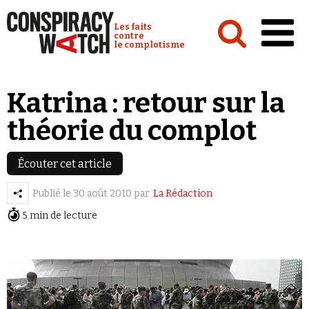
Cookies management panel
Conspiracy Watch :
Les faits
contre
le complotisme
Accueil
Katrina : retour sur la
Analyses
théorie du complot
Conspipédia
Vidéos
Écouter cet article
Émissions
Publié le
30 août 2010
par
La Rédaction
5 min de lecture
Revues de presse
Newsletter
Faire un don
Demander à Vera