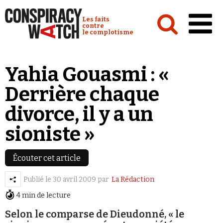
Cookies management panel
Conspiracy Watch :
Les faits
contre
le complotisme
Accueil
Yahia Gouasmi : «
Analyses
Derrière chaque
Conspipédia
divorce, il y a un
Vidéos
sioniste »
Émissions
Revues de presse
Écouter cet article
Publié le
30 avril 2009
par
La Rédaction
Newsletter
4 min de lecture
Faire un don
Selon le comparse de Dieudonné, « le
Demander à Vera