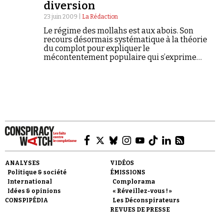
Se connecter
diversion
23 juin 2009 |
La Rédaction
Le régime des mollahs est aux abois. Son
recours désormais systématique à la théorie
du complot pour expliquer le
mécontentement populaire qui s’exprime
dans la rue suite à l'élection présidentielle
contestée du 12 juin, suffit à convaincre que le
clan…
ANALYSES
VIDÉOS
Politique & société
ÉMISSIONS
International
Complorama
Idées & opinions
« Réveillez-vous ! »
CONSPIPÉDIA
Les Déconspirateurs
REVUES DE PRESSE