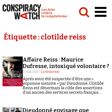
Cookies management panel
Conspiracy Watch :
Les faits
contre
le complotisme
Accueil
Étiquette :
clotilde reiss
Analyses
Conspipédia
Affaire Reiss : Maurice
Vidéos
Dufresse, intoxiqué volontaire ?
Émissions
17 mai 2010 |
La Rédaction
Après avoir été suspectée d’être une «
Revues de presse
espionne sioniste » par Dieudonné, Clotilde
Reiss est désormais la cible des assertions
d’un ancien des services secrets français
affirmant qu’« elle est immatriculée à la DGSE
». Auteur de Vingt-cinq ans dans…
Newsletter
Dieudonné envisage que