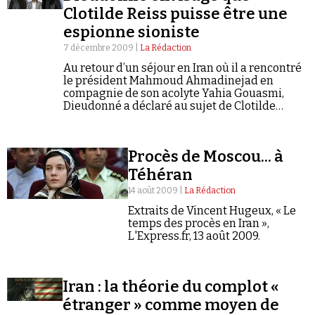
Clotilde Reiss puisse être une
espionne sioniste
7 décembre 2009 |
La Rédaction
Au retour d’un séjour en Iran où il a rencontré
le président Mahmoud Ahmadinejad en
compagnie de son acolyte Yahia Gouasmi,
Faire un don
Dieudonné a déclaré au sujet de Clotilde
Reiss, la jeune française accusée
d’espionnage par la République islamique : «…
Procès de Moscou... à
Téhéran
14 août 2009 |
La Rédaction
Demander à Vera
Extraits de Vincent Hugeux, « Le
temps des procès en Iran »,
L'Express.fr, 13 août 2009.
Iran : la théorie du complot «
étranger » comme moyen de