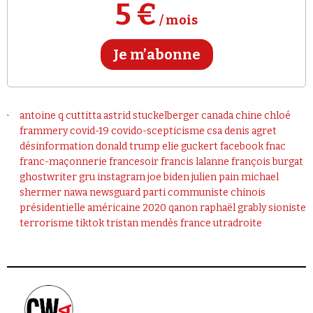
Se connecter
5 €
/ mois
Je m’abonne
antoine q cuttitta
astrid stuckelberger
canada
chine
chloé
frammery
covid-19
covido-scepticisme
csa
denis agret
désinformation
donald trump
elie guckert
facebook
fnac
franc-maçonnerie
francesoir
francis lalanne
françois burgat
ghostwriter
gru
instagram
joe biden
julien pain
michael
shermer
nawa
newsguard
parti communiste chinois
présidentielle américaine 2020
qanon
raphaël grably
sioniste
terrorisme
tiktok
tristan mendès france
utradroite