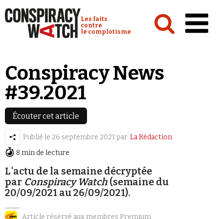
Cookies management panel
Conspiracy Watch :
Les faits
contre
le complotisme
Accueil
Conspiracy News
Analyses
#39.2021
Conspipédia
Vidéos
Écouter cet article
Émissions
Publié le
26 septembre 2021
par
La Rédaction
8 min de lecture
Revues de presse
L'actu de la semaine décryptée
par
Conspiracy Watch
(semaine du
20/09/2021 au 26/09/2021).
Newsletter
Article réservé aux membres Premium