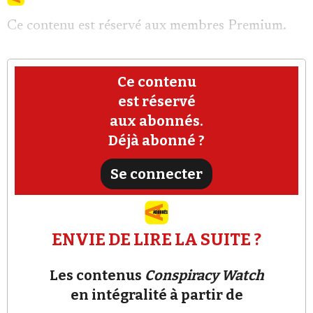
Ce contenu est réservé aux membres Premium.
Ce contenu
est réservé
Faire un don
aux abonnés.
Déjà abonné ?
Se connecter
Demander à Vera
ENVIE DE LIRE LA SUITE ?
Les contenus
Conspiracy Watch
en intégralité à partir de