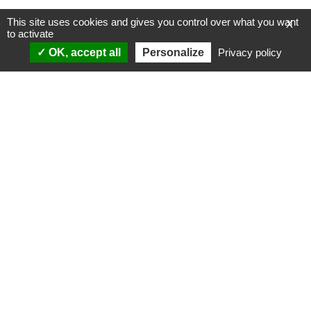
This site uses cookies and gives you control over what you want
X
to activate
OK, accept all
Personalize
Privacy policy
ANALYSES
VIDÉOS
Politique & société
ÉMISSIONS
International
Complorama
Idées & opinions
« Réveillez-vous ! »
CONSPIPÉDIA
Les Déconspirateurs
REVUES DE PRESSE
QUI SOMMES-NOUS ?
RECHERCHE
NOTRE MISSION
CONTACTEZ-NOUS
NOTRE CHARTE ÉDITORIALE
ESPACE PRESSE
NOS PARTENAIRES
NEWSLETTER
MENTIONS LÉGALES
FAIRE UN DON
POLITIQUE DE
CONFIDENTIALITÉ
© 2007-
2026
Conspiracy Watch
| Une réalisation de
l'Observatoire du conspirationnisme (association loi de 1901) avec
le soutien de la Fondation pour la Mémoire de la Shoah.