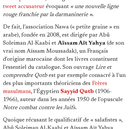
tweet accusateur
évoquant
« une nouvelle ligne
rouge franchie par la darmaninerie »
.
De fait, l'association Nawa (« petite graine » en
arabe), fondée en 2008, est dirigée par Abû
Soleiman Al-Kaabi et
Aïssam Aït Yahya
(de son
vrai nom Aïssam Moussadak), un Français
d'origine marocaine dont les livres constituent
l'essentiel du catalogue. Son ouvrage
Lire et
comprendre Qotb
est par exemple consacré à l'un
des plus importants théoriciens des
Frères
musulmans
, l'Égyptien
Sayyid Qutb
(1906-
1966), auteur dans les années 1950 de l'opuscule
Notre combat contre les Juifs
.
Quoique récusant le qualificatif de « salafistes »,
Abû Soleiman Al-Kaabi et Aïssam Aït Yahya