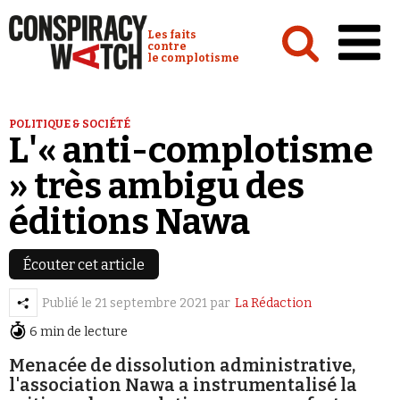
Cookies management panel
Conspiracy Watch :
Les faits
contre
le complotisme
Accueil
POLITIQUE & SOCIÉTÉ
L'« anti-complotisme
Analyses
» très ambigu des
Conspipédia
éditions Nawa
Vidéos
Émissions
Écouter cet article
Revues de presse
Publié le
21 septembre 2021
par
La Rédaction
6 min de lecture
Menacée de dissolution administrative,
l'association Nawa a instrumentalisé la
Newsletter