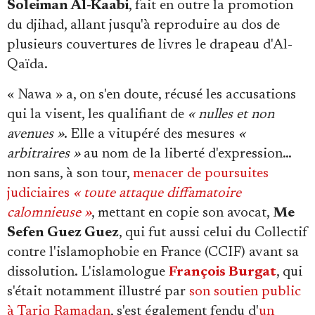
Soleiman Al-Kaabi
, fait en outre la promotion
du djihad, allant jusqu'à reproduire au dos de
plusieurs couvertures de livres le drapeau d'Al-
Qaïda.
« Nawa » a, on s'en doute, récusé les accusations
qui la visent, les qualifiant de
« nulles et non
avenues »
. Elle a vitupéré des mesures
«
arbitraires »
au nom de la liberté d'expression…
non sans, à son tour,
menacer de poursuites
judiciaires
« toute attaque diffamatoire
calomnieuse »
, mettant en copie son avocat,
Me
Sefen Guez Guez
, qui fut aussi celui du Collectif
contre l'islamophobie en France (CCIF) avant sa
dissolution. L'islamologue
François Burgat
, qui
s'était notamment illustré par
son soutien public
à Tariq Ramadan
, s'est également fendu d'
un