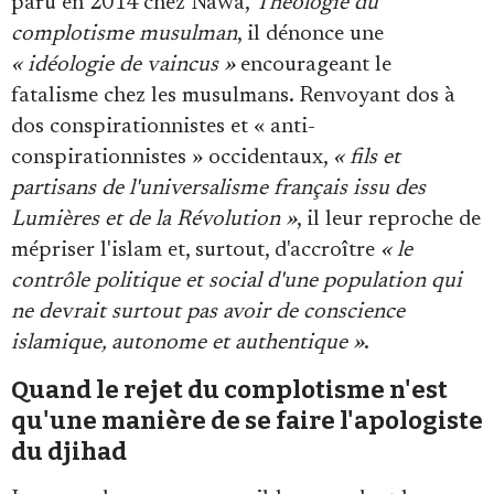
paru en 2014 chez Nawa,
Théologie du
complotisme musulman
, il dénonce une
« idéologie de vaincus »
encourageant le
fatalisme chez les musulmans. Renvoyant dos à
dos conspirationnistes et « anti-
conspirationnistes » occidentaux,
« fils et
partisans de l'universalisme français issu des
Lumières et de la Révolution »
, il leur reproche de
mépriser l'islam et, surtout, d'accroître
« le
contrôle politique et social d'une population qui
ne devrait surtout pas avoir de conscience
islamique, autonome et authentique »
.
Quand le rejet du complotisme n'est
qu'une manière de se faire l'apologiste
du djihad