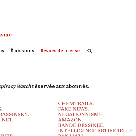
 Watch :
tisme
os
Émissions
Revues de presse
piracy Watch
réservée aux abonnés.
CHEMTRAILS.
.
FAKE NEWS.
RASSINSKY.
NÉGATIONNISME.
UNET.
AMAZON.
.
BANDE DESSINÉE.
INTELLIGENCE ARTIFICIELLE.