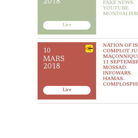
2018
FAKE NEWS.
YOUTUBE.
MONDIALISM
Lire
NATION OF I
10
COMPLOT JU
MAÇONNIQU
MARS
11 SEPTEMBR
2018
MOSSAD.
INFOWARS.
HAMAS.
COMPLOSPHÈ
Lire