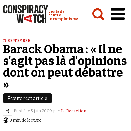
Cookies management panel
Conspiracy Watch :
Les faits
contre
le complotisme
Accueil
11-SEPTEMBRE
Barack Obama : « Il ne
Analyses
s'agit pas là d'opinions
Conspipédia
dont on peut débattre
Vidéos
»
Émissions
Revues de presse
Écouter cet article
Publié le
5 juin 2009
par
La Rédaction
3 min de lecture
Newsletter