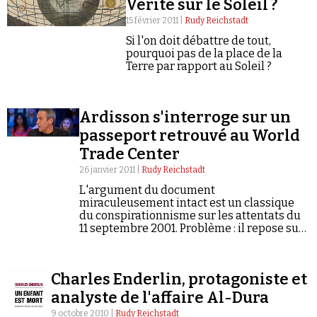
Vérité sur le Soleil ?
Se connecter
15 février 2011 |
Rudy Reichstadt
Si l'on doit débattre de tout,
pourquoi pas de la place de la
Terre par rapport au Soleil ?
Ardisson s'interroge sur un
passeport retrouvé au World
Trade Center
26 janvier 2011 |
Rudy Reichstadt
L'argument du document
miraculeusement intact est un classique
du conspirationnisme sur les attentats du
11 septembre 2001. Problème : il repose sur
une version déformée des faits.
Charles Enderlin, protagoniste et
analyste de l'affaire Al-Dura
9 octobre 2010 |
Rudy Reichstadt