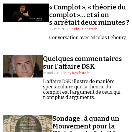
« Complot », « théorie du
complot »… et si on
s'arrêtait deux minutes ?
27 mai 2011 |
Rudy Reichstadt
Conversation avec Nicolas Lebourg.
Faire un don
Quelques commentaires
sur l'affaire DSK
16 mai 2011 |
Rudy Reichstadt
L’affaire DSK illustre de manière
spectaculaire que la théorie du
Demander à Vera
complot est l’argument de ceux qui
n’ont plus d’arguments.
Sondage : à quand un
Mouvement pour la