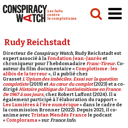
Cookies management panel
Conspiracy Watch :
Les faits
contre
le complotisme
Accueil
Rudy Reichstadt
Analyses
Directeur de
Conspiracy Watch
, Rudy Reichstadt est
Conspipédia
expert associé à la
Fondation Jean-Jaurès
et
chroniqueur pour l'hebdomadaire
Franc-Tireur
. Co-
Vidéos
auteur du film documentaire «
Complotisme : les
alibis de la terreur
», il a publié chez
Grasset
L'Opium des imbéciles. Essai sur la question
Émissions
complotiste
(2019) et
Au cœur du complot
(2023) et a co-
dirigé
Histoire politique de l'antisémitisme en France.
Revues de presse
De 1967 à nos jours
, chez Robert Laffont (2024). Il a
également participé à l'élaboration du rapport «
Les Lumières à l’ère numérique
» dans le cadre de
la commission Bronner (2022). Depuis 2021, il co-
anime avec
Tristan Mendès France
le podcast
«
Complorama
» sur
France Info
.
Newsletter