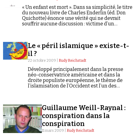
« Un enfant est mort ». Dans sa simplicité, le titre
du nouveau livre de Charles Enderlin (éd. Don
Quichotte) énonce une vérité qui ne devrait
souffrir aucune discussion : victime d’un
échange de tirs entre militaires israéliens et
forces de sécurité palestiniennes, Mohammed
Al-Dura a été blessé mortellement le 30
Le « péril islamique » existe-t-
septembre 2000 à Netzarim
il ?
22 octobre 2009 |
Rudy Reichstadt
Développé principalement dans la presse
néo-conservatrice américaine et dans la
droite populiste européenne, le thème de
l’islamisation de l’Occident est l’un des
chevaux de bataille d’une auteur britannique
publiant sous le nom de Bat Ye’Or.
Guillaume Weill-Raynal :
conspiration dans la
conspiration
11 mars 2009 |
Rudy Reichstadt