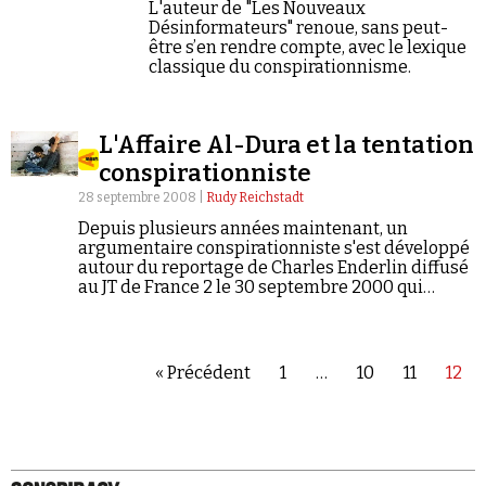
L'auteur de "Les Nouveaux
Désinformateurs" renoue, sans peut-
être s’en rendre compte, avec le lexique
classique du conspirationnisme.
L'Affaire Al-Dura et la tentation
conspirationniste
28 septembre 2008 |
Rudy Reichstadt
Depuis plusieurs années maintenant, un
argumentaire conspirationniste s'est développé
autour du reportage de Charles Enderlin diffusé
au JT de France 2 le 30 septembre 2000 qui
relatait la fusillade du carrefour de Netzarim
(Bande de Gaza) au cours de laquelle un jeune
garçon palestinien, Mohammed Al-Dura, a été
mortellement touché.
« Précédent
1
…
10
11
12