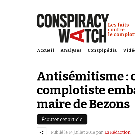
Cookies management panel
Conspiracy
Les faits
contre
le complo
Accueil
Analyses
Conspipédia
Vidé
Antisémitisme : c
complotiste emba
maire de Bezons
Écouter cet article
Publié le
14 juillet 2018
par
La Rédaction