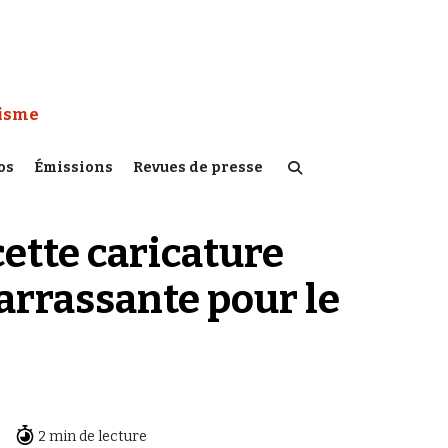
 Watch :
tisme
os
Émissions
Revues de presse
ette caricature
rrassante pour le
2 min de lecture