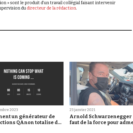
on » sont le produit d’un travail collégial faisant intervenir
supervision du
directeur de la rédaction
.
embre 2023
23 janvier 2021
ent un générateur de
Arnold Schwarzenegger : 
ctions QAnon totalise des
faut de la force pour adm
ons de vues sur X
que vous ne savez pas tout