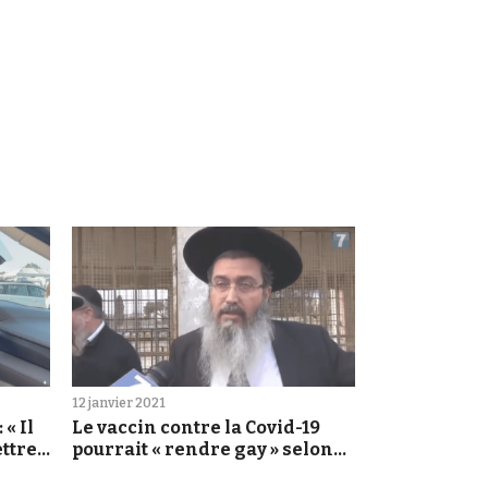
12 janvier 2021
« Il
Le vaccin contre la Covid-19
ettre
pourrait « rendre gay » selon
 »
un rabbin israélien