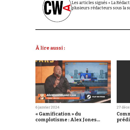
Les articles signés « La Rédacti
plusieurs rédacteurs sous la 
À lire aussi :
6 janvier 2024
27 déc
« Gamification » du
Comm
complotisme : Alex Jones
prédi
lance un jeu en ligne
milli