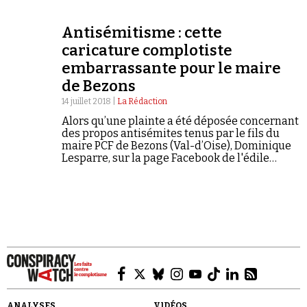
Antisémitisme : cette
caricature complotiste
embarrassante pour le maire
de Bezons
Faire un don
14 juillet 2018 |
La Rédaction
Alors qu’une plainte a été déposée concernant
des propos antisémites tenus par le fils du
maire PCF de Bezons (Val-d’Oise), Dominique
Lesparre, sur la page Facebook de l'édile
communiste, il apparaît que ce-dernier a
relayé le 5 juin 2018 un dessin à…
Demander à Vera
ANALYSES
VIDÉOS