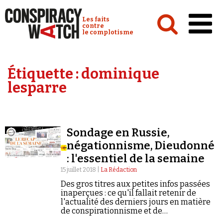
Cookies management panel
Conspiracy Watch :
Les faits
contre
le complotisme
Accueil
Étiquette :
dominique
Analyses
lesparre
Conspipédia
Vidéos
Sondage en Russie,
Émissions
négationnisme, Dieudonné
: l'essentiel de la semaine
Revues de presse
15 juillet 2018 |
La Rédaction
Des gros titres aux petites infos passées
inaperçues : ce qu'il fallait retenir de
l'actualité des derniers jours en matière
de conspirationnisme et de
Newsletter
négationnisme.