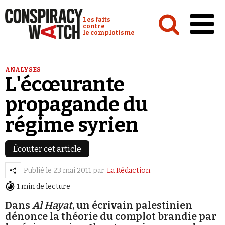
Cookies management panel
Conspiracy Watch :
Les faits
contre
le complotisme
Accueil
ANALYSES
L'écœurante
Analyses
propagande du
Conspipédia
régime syrien
Vidéos
Émissions
Écouter cet article
Revues de presse
Publié le
23 mai 2011
par
La Rédaction
1 min de lecture
Newsletter
Faire un don
Dans
Al Hayat
, un écrivain palestinien
dénonce la théorie du complot brandie par
Demander à Vera