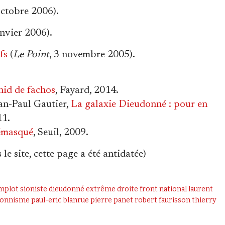
octobre 2006).
anvier 2006).
fs
(
Le Point
, 3 novembre 2005).
nid de fachos
, Fayard, 2014.
an-Paul Gautier,
La galaxie Dieudonné : pour en
11.
émasqué
, Seuil, 2009.
le site, cette page a été antidatée)
plot sioniste
dieudonné
extrême droite
front national
laurent
ionnisme
paul-eric blanrue
pierre panet
robert faurisson
thierry