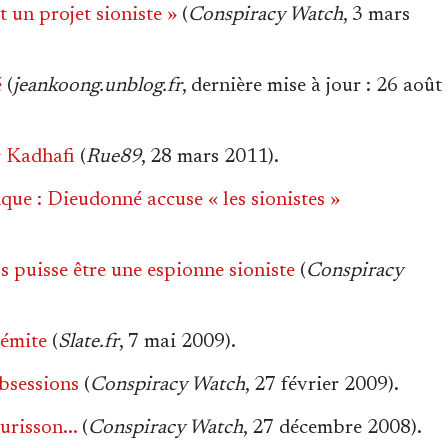
 un projet sioniste »
(
Conspiracy Watch
, 3 mars
é
(
jeankoong.unblog.fr
, dernière mise à jour : 26 août
r Kadhafi
(
Rue89
, 28 mars 2011).
ique : Dieudonné accuse « les sionistes »
 puisse être une espionne sioniste
(
Conspiracy
émite
(
Slate.fr
, 7 mai 2009).
obsessions
(
Conspiracy Watch
, 27 février 2009).
risson...
(
Conspiracy Watch
, 27 décembre 2008).