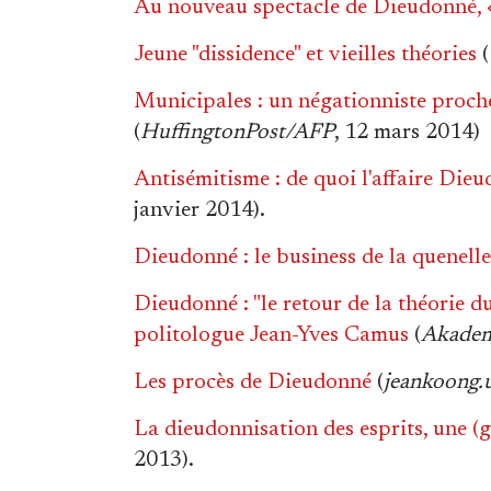
Au nouveau spectacle de Dieudonné, «
Jeune "dissidence" et vieilles théories
(
Municipales : un négationniste proch
(
HuffingtonPost/AFP
, 12 mars 2014)
Antisémitisme : de quoi l'affaire Dieu
janvier 2014).
Dieudonné : le business de la quenelle
Dieudonné : "le retour de la théorie du c
politologue Jean-Yves Camus
(
Akadem
Les procès de Dieudonné
(
jeankoong.u
La dieudonnisation des esprits, une (g
2013).