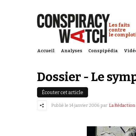
Cookies management panel
Conspiracy
Les faits
contre
le complo
Accueil
Analyses
Conspipédia
Vidé
Dossier - Le sy
Écouter cet article
Publié le
14 janvier 2006
par
La Rédaction