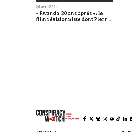
26 avril 2014
« Rwanda, 20 ans après » : le
film révisionniste dont Pierre
Péan est le héros
ANALYSES
VIDÉOS