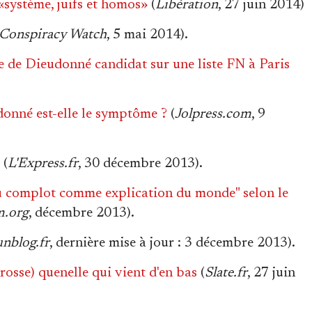
système, juifs et homos»
(
Libération
, 27 juin 2014)
Conspiracy Watch
, 5 mai 2014).
e de Dieudonné candidat sur une liste FN à Paris
donné est-elle le symptôme ?
(
Jolpress.com
, 9
(
L'Express.fr
, 30 décembre 2013).
omplot comme explication du monde‏" selon le
.org
, décembre 2013).
nblog.fr
, dernière mise à jour : 3 décembre 2013).
rosse) quenelle qui vient d'en bas
(
Slate.fr
, 27 juin