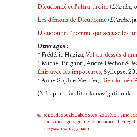
Dieudonné et l'ultra-droite
(
L'Arche
, 
Les démons de Dieudonné
(
L'Arche
, j
Dieudonné, l'homme qui accuse les jui
Ouvrages :
* Frédéric Haziza,
Vol au-dessus d'un 
* Michel Briganti, André Déchot & Je
finir avec les impostures
, Syllepse, 20
* Anne-Sophie Mercier,
Dieudonné d
(
NB
: pour faciliter la navigation dans 
ahmed moualek
alain soral
antisémitisme
com
louis
marc george
mehdi nemmouche
négat
meyssan
yahia gouasmi