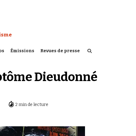
 Watch :
tisme
os
Émissions
Revues de presse
mptôme Dieudonné
2 min de lecture