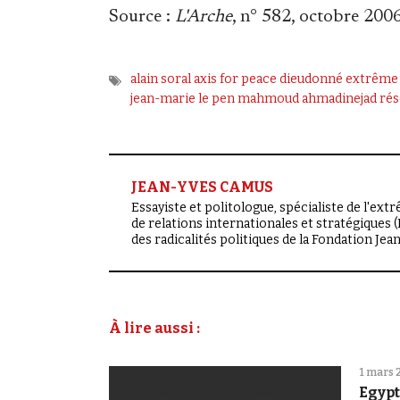
Source
:
L'Arche
, n° 582, octobre 2006
alain soral
axis for peace
dieudonné
extrême 
jean-marie le pen
mahmoud ahmadinejad
rés
JEAN-YVES CAMUS
Essayiste et politologue, spécialiste de l'ext
de relations internationales et stratégiques 
des radicalités politiques de la Fondation Jea
À lire aussi :
1 mars 
Egypt