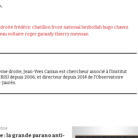
.
droite
frédéric chatillon
front national
hezbollah
hugo chavez
eau voltaire
roger garaudy
thierry meyssan
rême droite, Jean-Yves Camus est chercheur associé à l'Institut
(IRIS) depuis 2006, et directeur depuis 2014 de l'Observatoire
n-Jaurès.
2014
e : la grande parano anti-