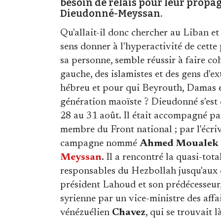
besoin de relais pour leur propag
Dieudonné-Meyssan.
Qu'allait-il donc chercher au Liban et
sens donner à l'hyperactivité de cette 
sa personne, semble réussir à faire c
gauche, des islamistes et des gens d'ex
hébreu et pour qui Beyrouth, Damas e
génération maoïste ? Dieudonné s'est
28 au 31 août. Il était accompagné p
membre du Front national ; par l'écri
campagne nommé
Ahmed Moualek
Meyssan
. Il a rencontré la quasi-tota
responsables du Hezbollah jusqu'aux c
président Lahoud et son prédécesseur, 
syrienne par un vice-ministre des affa
vénézuélien
Chavez
, qui se trouvait 