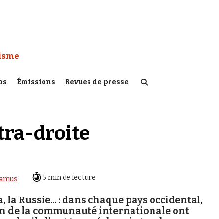
 Watch :
tisme
os
Émissions
Revues de presse
tra-droite
5 min de lecture
Camus
a, la Russie... : dans chaque pays occidental,
an de la communauté internationale ont