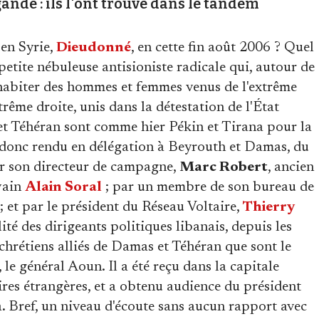
ande : ils l'ont trouvé dans le tandem
 en Syrie,
Dieudonné
, en cette fin août 2006 ? Quel
petite nébuleuse antisioniste radicale qui, autour de
ohabiter des hommes et femmes venus de l'extrême
trême droite, unis dans la détestation de l'État
t Téhéran sont comme hier Pékin et Tirana pour la
 donc rendu en délégation à Beyrouth et Damas, du
ar son directeur de campagne,
Marc Robert
, ancien
vain
Alain Soral
; par un membre de son bureau de
; et par le président du Réseau Voltaire,
Thierry
lité des dirigeants politiques libanais, depuis les
hrétiens alliés de Damas et Téhéran que sont le
le général Aoun. Il a été reçu dans la capitale
ires étrangères, et a obtenu audience du président
là. Bref, un niveau d'écoute sans aucun rapport avec