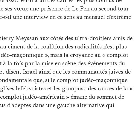
 s'associe-t-il à un des cadres les plus connus de
l de ses vœux une présence de Le Pen au second tour
e-t-il une interview en ce sens au mensuel d'extrême
ierry Meyssan aux côtés des ultra-droitiers amis de
u ciment de la coalition des radicalités n'est plus
udéo-maçonnique », mais la croyance au « complot
t à la fois par la mise en scène des événements du
t disent Israël ainsi que les communautés juives de
 fondamentale que, si le complot judéo-maçonnique
glises lefebvristes et les groupuscules rances de la «
 « complot judéo-américain » émane du sommet de
lus d'adeptes dans une gauche alternative qui