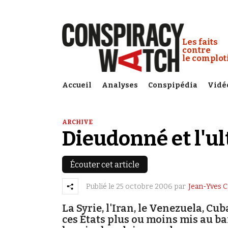
Cookies management panel
Conspiracy
Les faits
contre
le complo
Accueil
Analyses
Conspipédia
Vidé
ARCHIVE
Dieudonné et l'ul
Écouter cet article
Publié le
25 octobre 2006
par
Jean-Yves 
La Syrie, l'Iran, le Venezuela, Cub
ces États plus ou moins mis au b