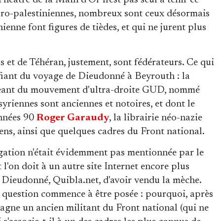
Théâtre de la Main d'Or n'est pas seul à tenir ce
 pro-palestiniennes, nombreux sont ceux désormais
nienne font figures de tièdes, et qui ne jurent plus
 et de Téhéran, justement, sont fédérateurs. Ce qui
iant du voyage de Dieudonné à Beyrouth : la
igeant du mouvement d'ultra-droite GUD, nommé
 syriennes sont anciennes et notoires, et dont le
années 90
Roger Garaudy
, la librairie néo-nazie
ens, ainsi que quelques cadres du Front national.
gation n'était évidemment pas mentionnée par le
'on doit à un autre site Internet encore plus
e Dieudonné, Quibla.net, d'avoir vendu la mèche.
e question commence à être posée : pourquoi, après
agne un ancien militant du Front national (qui ne