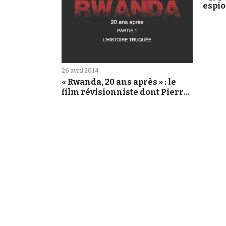
espi
26 avril 2014
« Rwanda, 20 ans après » : le
film révisionniste dont Pierre
Péan est le héros