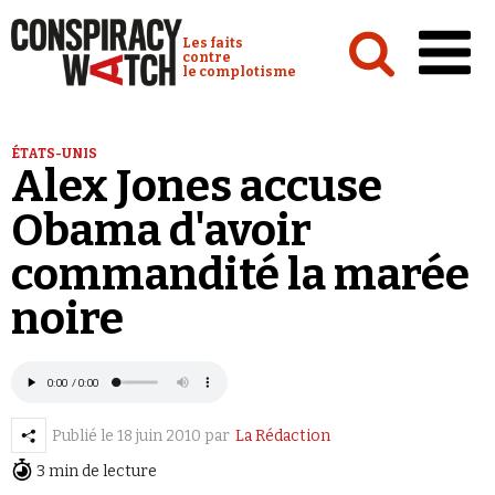
Cookies management panel
Conspiracy Watch :
Les faits
contre
le complotisme
Accueil
ÉTATS-UNIS
Alex Jones accuse
Analyses
Obama d'avoir
Conspipédia
commandité la marée
Vidéos
noire
Émissions
Revues de presse
Newsletter
Publié le
18 juin 2010
par
La Rédaction
Faire un don
3 min de lecture
Demander à Vera