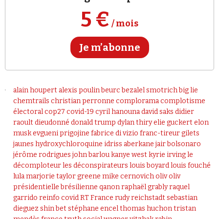
Se connecter
5 €
/ mois
Je m’abonne
alain houpert
alexis poulin
beurc
bezalel smotrich
big lie
chemtrails
christian perronne
complorama
complotisme
électoral
cop27
covid-19
cyril hanouna
david saks
didier
raoult
dieudonné
donald trump
dylan thiry
elie guckert
elon
musk
evgueni prigojine
fabrice di vizio
franc-tireur
gilets
jaunes
hydroxychloroquine
idriss aberkane
jair bolsonaro
jérôme rodrigues
john barlou
kanye west
kyrie irving
le
décomploteur
les déconspirateurs
louis boyard
louis fouché
lula
marjorie taylor greene
mike cernovich
oliv oliv
présidentielle brésilienne
qanon
raphaël grably
raquel
garrido
reinfo covid
RT France
rudy reichstadt
sebastian
dieguez
shin bet
stéphane encel
thomas huchon
tristan