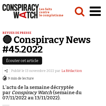
Cookies management panel
Conspiracy Watch :
Les faits
contre
le complotisme
Accueil
REVUES DE PRESSE
🔴 Conspiracy News
Analyses
#45.2022
Conspipédia
Vidéos
Écouter cet article
Émissions
Publié le
13 novembre 2022
par
La Rédaction
Revues de presse
9 min de lecture
L'actu de la semaine décryptée
par
Conspiracy Watch
(semaine du
07/11/2022 au 13/11/2022).
Newsletter