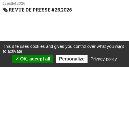
12 juillet 2026
🗞️ REVUE DE PRESSE #28.2026
This site uses cookies and gives you control over what you want
X
to activate
OK, accept all
Personalize
Privacy policy
ANALYSES
VIDÉOS
Politique & société
ÉMISSIONS
International
Complorama
Idées & opinions
« Réveillez-vous ! »
CONSPIPÉDIA
Les Déconspirateurs
REVUES DE PRESSE
QUI SOMMES-NOUS ?
RECHERCHE
NOTRE MISSION
CONTACTEZ-NOUS
NOTRE CHARTE ÉDITORIALE
ESPACE PRESSE
NOS PARTENAIRES
NEWSLETTER
MENTIONS LÉGALES
FAIRE UN DON