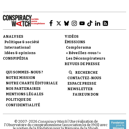
ANALYSES
VIDÉOS
Politique & société
ÉMISSIONS
International
Complorama
Idées & opinions
« Réveillez-vous ! »
CONSPIPÉDIA
Les Déconspirateurs
REVUES DE PRESSE
QUI SOMMES-NOUS ?
RECHERCHE
NOTRE MISSION
CONTACTEZ-NOUS
NOTRE CHARTE ÉDITORIALE
ESPACE PRESSE
NOS PARTENAIRES
NEWSLETTER
MENTIONS LÉGALES
FAIRE UN DON
POLITIQUE DE
CONFIDENTIALITÉ
© 2007-
2026
Conspiracy Watch
| Une réalisation de
l'Observatoire du conspirationnisme (association loi de 1901) avec
le soutien de la Fondation pour la Mémoire de la Shoah.