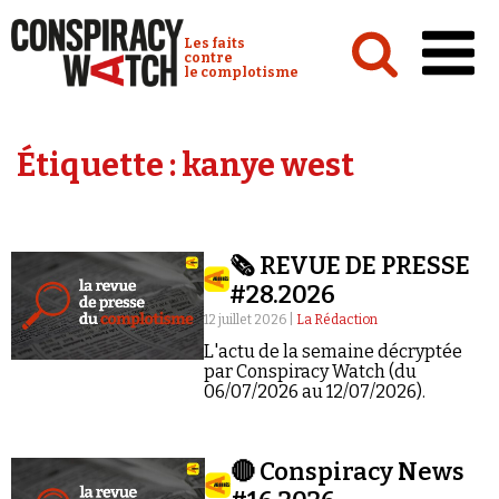
Cookies management panel
Conspiracy Watch :
Les faits
contre
le complotisme
Accueil
Étiquette :
kanye west
Analyses
Conspipédia
🗞️ REVUE DE PRESSE
Vidéos
#28.2026
Émissions
12 juillet 2026 |
La Rédaction
L'actu de la semaine décryptée
Revues de presse
par Conspiracy Watch (du
06/07/2026 au 12/07/2026).
🔴 Conspiracy News
Newsletter