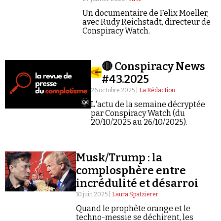
Se connecter
Un documentaire de Felix Moeller,
avec Rudy Reichstadt, directeur de
Conspiracy Watch.
🔴 Conspiracy News
#43.2025
26 octobre 2025 |
La Rédaction
L'actu de la semaine décryptée
par Conspiracy Watch (du
20/10/2025 au 26/10/2025).
Musk/Trump : la
complosphère entre
incrédulité et désarroi
10 juin 2025 |
Laura Spatzierer
Quand le prophète orange et le
techno-messie se déchirent, les