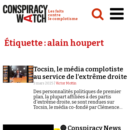
Cookies management panel
Conspiracy Watch :
Les faits
contre
le complotisme
Accueil
Étiquette :
alain houpert
Analyses
Conspipédia
Tocsin, le média complotiste
Vidéos
au service de l'extrême droite
Émissions
3 mars 2025 |
Victor Mottin
Des personnalités politiques de premier
Revues de presse
plan, la plupart affiliées à des partis
d'extrême droite, se sont rendues sur
Tocsin, le média co-fondé par Clémence
Newsletter
Houdiakova. Enquête.
Faire un don
Demander à Vera
🔴 Conspiracy News