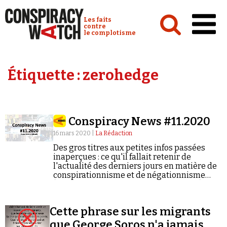
Cookies management panel
Conspiracy Watch :
Les faits
contre
le complotisme
Accueil
Étiquette :
zerohedge
Analyses
Conspipédia
Conspiracy News #11.2020
Vidéos
16 mars 2020 |
La Rédaction
Émissions
Des gros titres aux petites infos passées
inaperçues : ce qu'il fallait retenir de
Revues de presse
l'actualité des derniers jours en matière de
conspirationnisme et de négationnisme
(semaine du 09/03/2020 au 15/03/2020).
Cette phrase sur les migrants
Newsletter
que George Soros n'a jamais