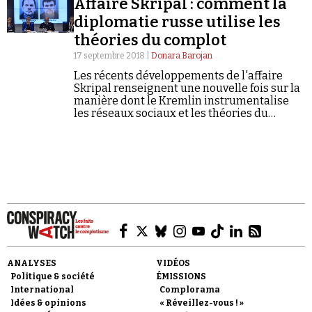
Affaire Skripal : comment la
Se connecter
diplomatie russe utilise les
théories du complot
17 septembre 2018 |
Donara Barojan
Les récents développements de l'affaire
Skripal renseignent une nouvelle fois sur la
manière dont le Kremlin instrumentalise
les réseaux sociaux et les théories du
complot pour brouiller les pistes.
ANALYSES
VIDÉOS
Politique & société
ÉMISSIONS
International
Complorama
Idées & opinions
« Réveillez-vous ! »