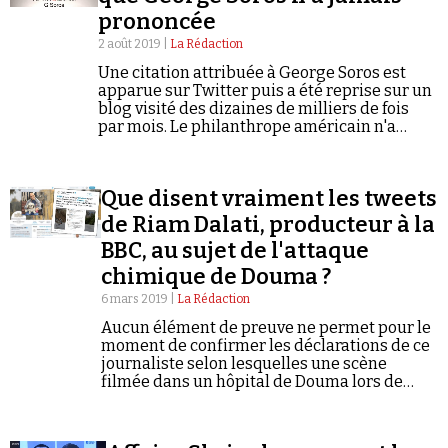
prononcée
2 août 2019 |
La Rédaction
Une citation attribuée à George Soros est
apparue sur Twitter puis a été reprise sur un
blog visité des dizaines de milliers de fois
par mois. Le philanthrope américain n'a
Faire un don
pourtant jamais prononcé cette phrase.
Décryptage.
Que disent vraiment les tweets
de Riam Dalati, producteur à la
BBC, au sujet de l'attaque
chimique de Douma ?
Demander à Vera
6 mars 2019 |
La Rédaction
Aucun élément de preuve ne permet pour le
moment de confirmer les déclarations de ce
journaliste selon lesquelles une scène
filmée dans un hôpital de Douma lors de
l'attaque du 7 avril 2018 aurait été simulée.