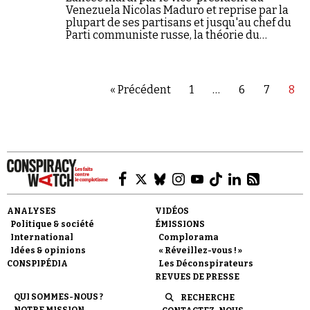
Se connecter
Venezuela Nicolas Maduro et reprise par la
plupart de ses partisans et jusqu'au chef du
Parti communiste russe, la théorie du
complot autour de la mort d'Hugo Chavez a
un nouvel adepte en la…
« Précédent
1
…
6
7
8
ANALYSES
VIDÉOS
Politique & société
ÉMISSIONS
International
Complorama
Idées & opinions
« Réveillez-vous ! »
CONSPIPÉDIA
Les Déconspirateurs
REVUES DE PRESSE
QUI SOMMES-NOUS ?
RECHERCHE