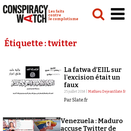
Cookies management panel
Conspiracy Watch :
Les faits
contre
le complotisme
Accueil
Étiquette :
twitter
Analyses
Conspipédia
La fatwa d'EIIL sur
Vidéos
l'excision était un
Émissions
faux
25 juillet 2014 |
Mathieu DejeanSlate.fr
Revues de presse
Par Slate.fr
Venezuela : Maduro
accuse Twitter de
Newsletter