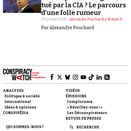
Se connecter
tué par la CIA ? Le parcours
d'une folle rumeur
29 octobre 2015 |
Alexandre PouchardLe Monde.fr
Par Alexandre Pouchard
ANALYSES
VIDÉOS
Politique & société
ÉMISSIONS
International
Complorama
Idées & opinions
« Réveillez-vous ! »
CONSPIPÉDIA
Les Déconspirateurs
REVUES DE PRESSE
QUI SOMMES-NOUS ?
RECHERCHE