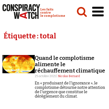
Cookies management panel
Conspiracy Watch :
Les faits
contre
le complotisme
Accueil
Étiquette :
total
Analyses
Conspipédia
Quand le complotisme
Vidéos
alimente le
Émissions
réchauffement climatique
25 octobre 2021 |
Nicolas Bernard
Revues de presse
En « produisant de l'ignorance », le
complotisme détourne notre attention
de l'urgence que constitue le
dérèglement du climat.
Newsletter