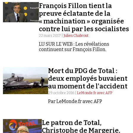
François Fillon tient la
preuve éclatante de la
« machination » organisée
contre lui par les socialistes
22 mars 2017 |
Julien Chabrout
Faire un don
LU SUR LE WEB : Les révélations
continuent sur François Fillon.
Mort du PDG de Total :
deux employés buvaient
au moment de l'accident
Demander à Vera
29 octobre 2016 |
LeMonde.fr avec AFP
Par LeMonde.fr avec AFP
Le patron de Total,
Christophe de Margerie,