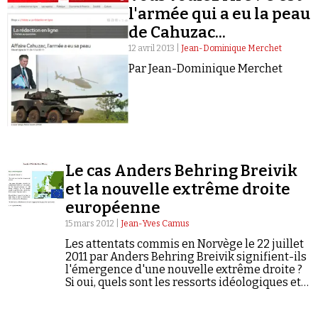
l'armée qui a eu la peau
de Cahuzac...
12 avril 2013 |
Jean-Dominique Merchet
Par Jean-Dominique Merchet
Faire un don
Le cas Anders Behring Breivik
et la nouvelle extrême droite
européenne
Demander à Vera
15 mars 2012 |
Jean-Yves Camus
Les attentats commis en Norvège le 22 juillet
2011 par Anders Behring Breivik signifient-ils
l'émergence d'une nouvelle extrême droite ?
Si oui, quels sont les ressorts idéologiques et
les modes organisationnels qui démontrent
sa nouveauté ?