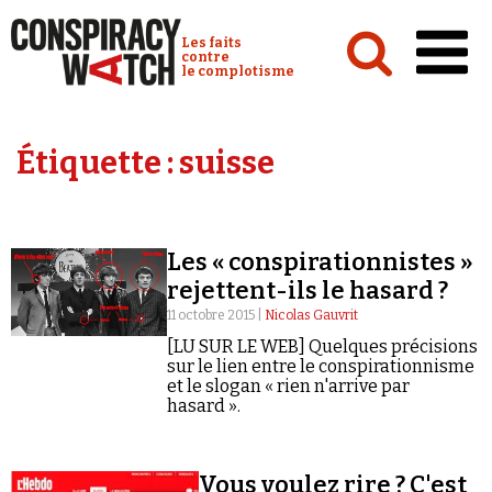
Cookies management panel
Conspiracy Watch :
Les faits
contre
le complotisme
Accueil
Étiquette :
suisse
Analyses
Conspipédia
Les « conspirationnistes »
Vidéos
rejettent-ils le hasard ?
Émissions
11 octobre 2015 |
Nicolas Gauvrit
[LU SUR LE WEB] Quelques précisions
Revues de presse
sur le lien entre le conspirationnisme
et le slogan « rien n'arrive par
hasard ».
Newsletter
Vous voulez rire ? C'est