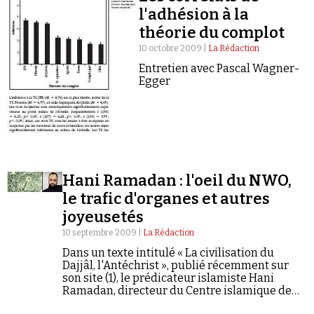
l'adhésion à la
théorie du complot
10 octobre 2009 |
La Rédaction
Entretien avec Pascal Wagner-
Egger
Hani Ramadan : l'oeil du NWO,
le trafic d'organes et autres
joyeusetés
10 septembre 2009 |
La Rédaction
Dans un texte intitulé « La civilisation du
Dajjâl, l'Antéchrist », publié récemment sur
son site (1), le prédicateur islamiste Hani
Ramadan, directeur du Centre islamique de
Genève, adopte la prose bien connue des