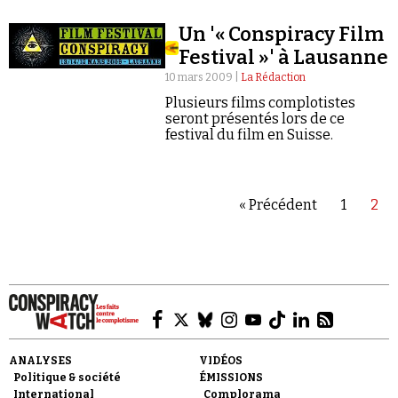
pourfendeurs du « Nouvel Ordre Mondial…
Un '« Conspiracy Film
Festival »' à Lausanne
10 mars 2009 |
La Rédaction
Plusieurs films complotistes
seront présentés lors de ce
festival du film en Suisse.
« Précédent
1
2
ANALYSES
VIDÉOS
Politique & société
ÉMISSIONS
International
Complorama