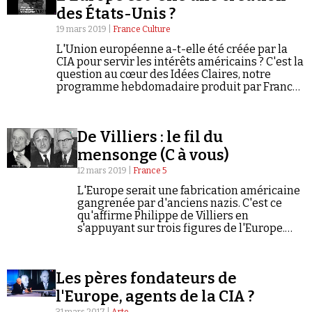
des États-Unis ?
19 mars 2019 |
France Culture
L'Union européenne a-t-elle été créée par la
CIA pour servir les intérêts américains ? C'est la
question au cœur des Idées Claires, notre
programme hebdomadaire produit par France
Culture et Franceinfo destiné à lutter contre les
Faire un don
désordres de l'information, des fake news aux
idées reçues.
De Villiers : le fil du
mensonge (C à vous)
12 mars 2019 |
France 5
L'Europe serait une fabrication américaine
gangrenée par d'anciens nazis. C'est ce
Demander à Vera
qu'affirme Philippe de Villiers en
s'appuyant sur trois figures de l'Europe.
Qu'en disent les historiens ?
Les pères fondateurs de
l'Europe, agents de la CIA ?