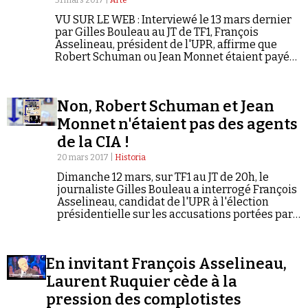
31 mars 2017 |
Arte
Se connecter
VU SUR LE WEB : Interviewé le 13 mars dernier
par Gilles Bouleau au JT de TF1, François
Asselineau, président de l'UPR, affirme que
Robert Schuman ou Jean Monnet étaient payés
par la CIA. L'équipe de Désintox passe au crible
les affirmations et les sources du candidat à
l'élection présidentielle.
Non, Robert Schuman et Jean
Monnet n'étaient pas des agents
de la CIA !
20 mars 2017 |
Historia
Dimanche 12 mars, sur TF1 au JT de 20h, le
journaliste Gilles Bouleau a interrogé François
Asselineau, candidat de l'UPR à l'élection
présidentielle sur les accusations portées par
celui-ci contre ces deux pères fondateurs de
l'Europe, reprises sur le site internet de ce parti
politique.
En invitant François Asselineau,
Laurent Ruquier cède à la
pression des complotistes