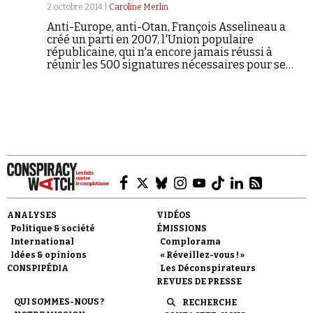
2 octobre 2014 |
Caroline Merlin
Anti-Europe, anti-Otan, François Asselineau a
créé un parti en 2007, l'Union populaire
républicaine, qui n'a encore jamais réussi à
réunir les 500 signatures nécessaires pour se
présenter à l'élection présidentielle. Et pourtant,
Laurent Ruquier l'a invité sur le plateau très
couru de « On n'est pas couché » samedi 20
septembre. Un choix dangereux, pour notre
contributrice.
ANALYSES
VIDÉOS
Politique & société
ÉMISSIONS
International
Complorama
Idées & opinions
« Réveillez-vous ! »
CONSPIPÉDIA
Les Déconspirateurs
REVUES DE PRESSE
QUI SOMMES-NOUS ?
RECHERCHE