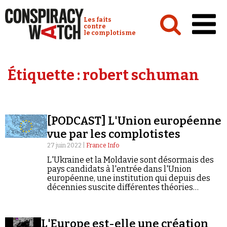
Cookies management panel
Conspiracy Watch :
Les faits
contre
le complotisme
Accueil
Étiquette :
robert schuman
Analyses
Conspipédia
[PODCAST] L'Union européenne
Vidéos
vue par les complotistes
Émissions
27 juin 2022 |
France Info
L'Ukraine et la Moldavie sont désormais des
Revues de presse
pays candidats à l'entrée dans l'Union
européenne, une institution qui depuis des
décennies suscite différentes théories
conspirationnistes, que ce soit sur ses
origines ou sur son rôle aujourd'hui.
Newsletter
L'Europe est-elle une création