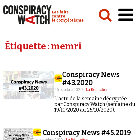
Cookies management panel
Conspiracy Watch :
Les faits
contre
le complotisme
Accueil
Étiquette :
memri
Analyses
Conspipédia
Conspiracy News
Vidéos
#43.2020
Émissions
26 octobre 2020 |
La Rédaction
L'actu de la semaine décryptée
Revues de presse
par Conspiracy Watch (semaine du
19/10/2020 au 25/10/2020).
Conspiracy News #45.2019
Newsletter