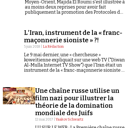
Se connecter
Moyen-Orient, Majida El Roumi s'est illustrée à
au moins deux reprises pour avoir fait
publiquement la promotion des Protocoles des
Sages de Sion, un célèbre faux décrivant un
plan de domination du monde par les Juifs.
L'Iran, instrument de la « franc-
maçonnerie sioniste » ?!
5 juin 2018 |
La Rédaction
Le 9 mai dernier, une « chercheuse »
koweïtienne expliquait sur une web TV ("Diwan
Al-Mulla Internet TV Show") que l'Iran était un
instrument de la « franc-maçonnerie sioniste »
créé pour détruire le monde arabe et l'islam et
que l'organisation islamiste palestinienne
Hamas…
Une chaîne russe utilise un
film nazi pour illustrer la
théorie de la domination
mondiale des Juifs
12 mai 2017 |
Yaakov Schwartz
LU SUR LE WEB : La Première chaîne russe