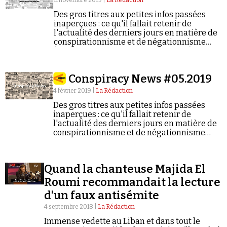
11 novembre 2019 |
La Rédaction
Des gros titres aux petites infos passées
inaperçues : ce qu'il fallait retenir de
l'actualité des derniers jours en matière de
conspirationnisme et de négationnisme
(semaine du 04/11/2019 au 10/11/2019).
Faire un don
Conspiracy News #05.2019
4 février 2019 |
La Rédaction
Des gros titres aux petites infos passées
inaperçues : ce qu'il fallait retenir de
l'actualité des derniers jours en matière de
conspirationnisme et de négationnisme
(semaine du 28/01/2019 au 03/02/2019).
Demander à Vera
Quand la chanteuse Majida El
Roumi recommandait la lecture
d'un faux antisémite
4 septembre 2018 |
La Rédaction
Immense vedette au Liban et dans tout le