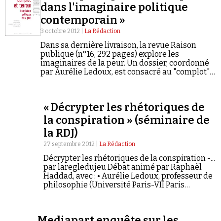
dans l'imaginaire politique
contemporain »
3 octobre 2012 |
La Rédaction
Dans sa dernière livraison, la revue Raison
publique (n°16, 292 pages) explore les
imaginaires de la peur. Un dossier, coordonné
par Aurélie Ledoux, est consacré au "complot"
dans l'imaginaire politique contemporain. On y
retrouve notamment les signatures de Pierre-
André Taguieff…
« Décrypter les rhétoriques de
la conspiration » (séminaire de
la RDJ)
27 septembre 2012 |
La Rédaction
Décrypter les rhétoriques de la conspiration -...
par laregledujeu Débat animé par Raphaël
Haddad, avec : • Aurélie Ledoux, professeur de
philosophie (Université Paris-VII Paris
Diderot), a coordonné le dossier de la revue
Raison Publique sur « Le complot dans…
Mediapart enquête sur les