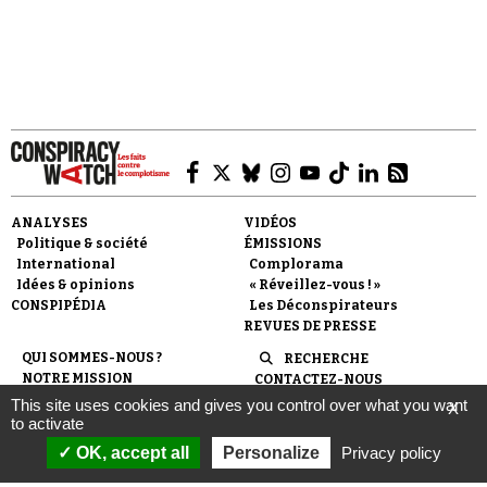
ANALYSES
VIDÉOS
Politique & société
ÉMISSIONS
International
Complorama
Idées & opinions
« Réveillez-vous ! »
CONSPIPÉDIA
Les Déconspirateurs
REVUES DE PRESSE
QUI SOMMES-NOUS ?
RECHERCHE
NOTRE MISSION
CONTACTEZ-NOUS
NOTRE CHARTE ÉDITORIALE
ESPACE PRESSE
This site uses cookies and gives you control over what you want
X
NOS PARTENAIRES
NEWSLETTER
to activate
MENTIONS LÉGALES
FAIRE UN DON
OK, accept all
Personalize
Privacy policy
POLITIQUE DE
CONFIDENTIALITÉ