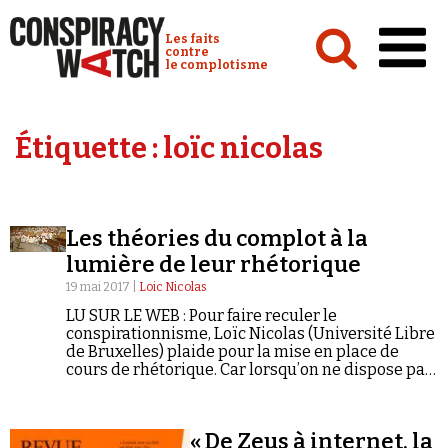
Cookies management panel
Conspiracy Watch :
Les faits
contre
le complotisme
Accueil
Étiquette :
loïc nicolas
Analyses
Conspipédia
Les théories du complot à la
Vidéos
lumière de leur rhétorique
Émissions
19 mai 2017 |
Loic Nicolas
LU SUR LE WEB : Pour faire reculer le
Revues de presse
conspirationnisme, Loïc Nicolas (Université Libre
de Bruxelles) plaide pour la mise en place de
cours de rhétorique. Car lorsqu’on ne dispose pas
des mots pour faire partager son avis ou
exprimer son désaccord, lorsqu’on est frustré de
ne pas pouvoir ou savoir prendre la parole devant
Newsletter
« De Zeus à internet, la
les autres, on bascule beaucoup plus facilement