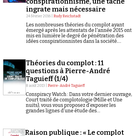
conspirationnisme, une tâche
ingrate mais nécessaire
24 février 2016 |
Rudy Reichstadt
Les nombreuses théories du complot ayant
émergé après les attentats de l'année 2015 ont
mis en lumière le degré de pénétration des
idées conspirationnistes dans la société.
Qu'est-ce que le conspirationnisme ? Et
comment appendre à vivre avec les
complotistes ?
Théories du complot : 11
questions à Pierre-André
Taguieff (1/4)
8 août 2013 |
Pierre-André Taguieff
Conspiracy Watch : Dans votre dernier ouvrage,
Court traité de complotologie (Mille et Une
nuits), vous vous proposez d’exposer les
grandes lignes d’une étude des
représentations et des récits complotistes. En
2005, vous publiiez La Foire aux Illuminés
(Fayard/Mille et…
Raison publique : « Le complot