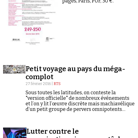
pages, Paris, PUF, 30 €.
Se connecter
Petit voyage au pays du méga-
complot
27 février 2016 |
RTS
Sous toutes les latitudes, on conteste la
"version officielle" de nombreux événements
et l’on y lit l’œuvre discrète mais machiavélique
d’un petit groupe de pervers omnipotents
avides de pouvoir. Un phénomène qui profite
également du développement des réseaux
sociaux pour…
Lutter contre le