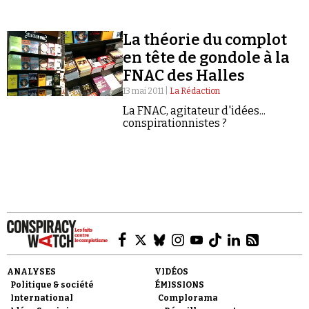
Se connecter
La théorie du complot
en tête de gondole à la
FNAC des Halles
13 mai 2011 |
La Rédaction
La FNAC, agitateur d'idées...
conspirationnistes ?
ANALYSES
VIDÉOS
Politique & société
ÉMISSIONS
International
Complorama