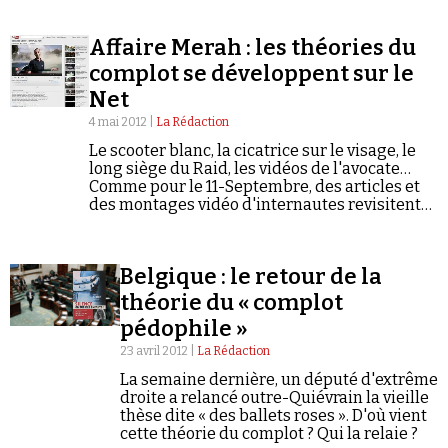
complotisme contemporain.
Affaire Merah : les théories du
complot se développent sur le
Net
4 mai 2012 |
La Rédaction
Faire un don
Le scooter blanc, la cicatrice sur le visage, le
long siège du Raid, les vidéos de l'avocate…
Comme pour le 11-Septembre, des articles et
des montages vidéo d'internautes revisitent
l'affaire du “tueur au scooter” au travers d'une
grille de lecture complotiste.
Belgique : le retour de la
Demander à Vera
théorie du « complot
pédophile »
23 avril 2012 |
La Rédaction
La semaine dernière, un député d'extrême
droite a relancé outre-Quiévrain la vieille
thèse dite « des ballets roses ». D'où vient
cette théorie du complot ? Qui la relaie ?