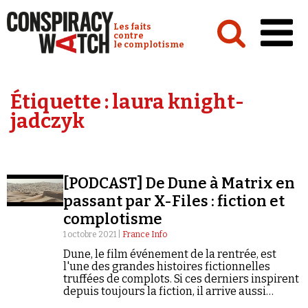
Cookies management panel
Conspiracy Watch :
Les faits
contre
le complotisme
Accueil
Étiquette :
laura knight-
Analyses
jadczyk
Conspipédia
Vidéos
[PODCAST] De Dune à Matrix en
Émissions
passant par X-Files : fiction et
complotisme
Revues de presse
1 octobre 2021 |
France Info
Dune, le film événement de la rentrée, est
l'une des grandes histoires fictionnelles
truffées de complots. Si ces derniers inspirent
depuis toujours la fiction, il arrive aussi
Newsletter
comme avec Matrix que la fiction inspire le