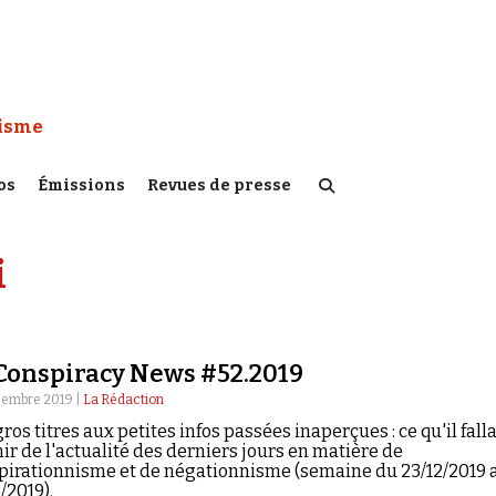
 Watch :
tisme
os
Émissions
Revues de presse
i
Conspiracy News #52.2019
cembre 2019 |
La Rédaction
ros titres aux petites infos passées inaperçues : ce qu'il falla
ir de l'actualité des derniers jours en matière de
pirationnisme et de négationnisme (semaine du 23/12/2019 
/2019).