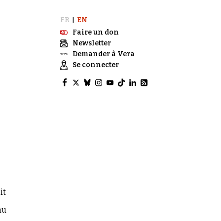
FR
EN
|
Faire un don
Newsletter
Demander à Vera
Se connecter
it
au