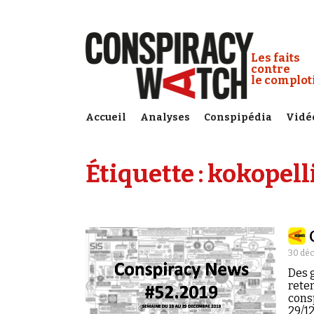
Cookies management panel
Conspiracy
Les faits
contre
le complo
Accueil
Analyses
Conspipédia
Vidé
Étiquette :
kokopell
30 dé
Des g
reten
cons
29/12