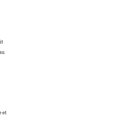
it
 au
e et