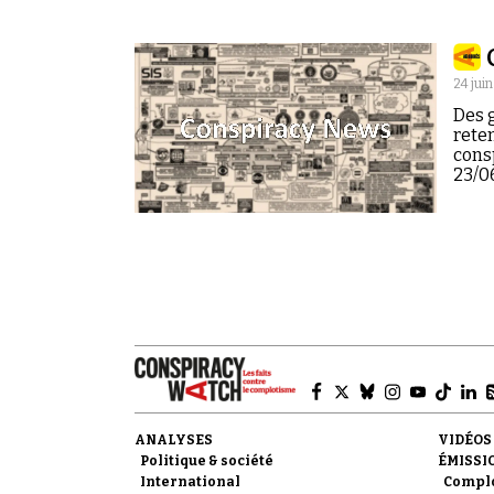
24 juin
Des g
reten
cons
23/06
ANALYSES
VIDÉOS
Politique & société
ÉMISSI
International
Compl