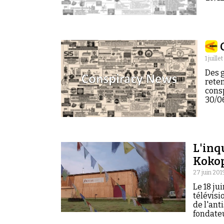
1 juille
Des g
reten
cons
30/06
L'inq
Kokop
27 juin 201
Le 18 ju
télévisi
de l'ant
fondateu