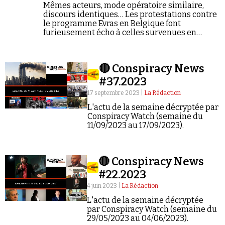
Mêmes acteurs, mode opératoire similaire,
discours identiques… Les protestations contre
le programme Evras en Belgique font
furieusement écho à celles survenues en
France lors des Journées de retrait de l'école,
un mouvement initié par la militante Farida
Belghoul.
🔴 Conspiracy News
#37.2023
17 septembre 2023 |
La Rédaction
L'actu de la semaine décryptée par
Conspiracy Watch (semaine du
11/09/2023 au 17/09/2023).
🔴 Conspiracy News
#22.2023
4 juin 2023 |
La Rédaction
L'actu de la semaine décryptée
par Conspiracy Watch (semaine du
29/05/2023 au 04/06/2023).