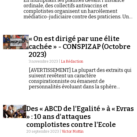
En multipliant les plaintes devant l'instance
Se connecter
ordinale, des collectifs antivaccins et
complotistes organisent un harcèlement
médiatico-judiciaire contre des praticiens. Une
situation mal vécue par ces derniers, d'autant
que l'Ordre est régulièrement accusé d'être «
complaisant » avec la complosphère. Enquête.
« On est dirigé par une élite
cachée » - CONSPIZAP (Octobre
2023)
3 novembre 2023 |
La Rédaction
[AVERTISSEMENT] La plupart des extraits qui
suivent revêtent un caractère
conspirationniste ou émanent de
personnalités évoluant dans la sphère
conspirationniste. Ils ne constituent en aucun
cas des informations fiables et vérifiées.
Des « ABCD de l'Egalité » à « Evras
» : 10 ans d'attaques
complotistes contre l'Ecole
20 septembre 2023 |
Victor Mottin