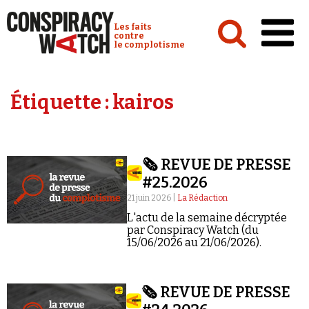
Cookies management panel
Conspiracy Watch :
Les faits
contre
le complotisme
Accueil
Étiquette :
kairos
Analyses
Conspipédia
🗞️ REVUE DE PRESSE
Vidéos
#25.2026
Émissions
21 juin 2026 |
La Rédaction
L'actu de la semaine décryptée
Revues de presse
par Conspiracy Watch (du
15/06/2026 au 21/06/2026).
🗞️ REVUE DE PRESSE
Newsletter