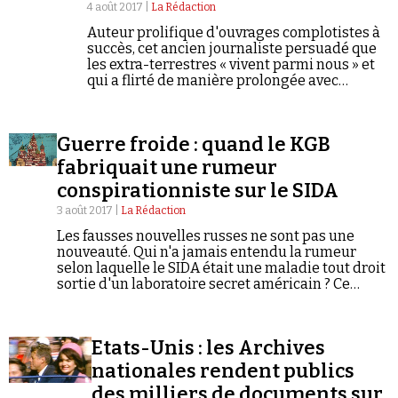
4 août 2017 |
La Rédaction
Auteur prolifique d'ouvrages complotistes à
succès, cet ancien journaliste persuadé que
les extra-terrestres « vivent parmi nous » et
qui a flirté de manière prolongée avec
l'antisémitisme, a inspiré le « JFK » d'Oliver
Stone.
Guerre froide : quand le KGB
fabriquait une rumeur
conspirationniste sur le SIDA
3 août 2017 |
La Rédaction
Les fausses nouvelles russes ne sont pas une
nouveauté. Qui n'a jamais entendu la rumeur
selon laquelle le SIDA était une maladie tout droit
sortie d'un laboratoire secret américain ? Ce
mythe n'est pas apparu spontanément. Il a été
fabriqué et diffusé à travers le monde dans un but
politique. C'est le fruit de l'une des opérations de
Etats-Unis : les Archives
désinformation les plus mortifères de l'histoire
du XXème siècle.
nationales rendent publics
des milliers de documents sur