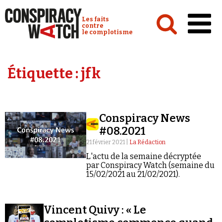
Cookies management panel
Conspiracy Watch :
Les faits
contre
le complotisme
Accueil
Étiquette :
jfk
Analyses
Conspipédia
Conspiracy News
Vidéos
#08.2021
Émissions
21 février 2021 |
La Rédaction
L'actu de la semaine décryptée
Revues de presse
par Conspiracy Watch (semaine du
15/02/2021 au 21/02/2021).
Vincent Quivy : « Le
Newsletter