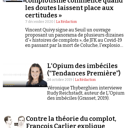
complotisme commence quand
les doutes laissent place aux
certitudes »
7 décembre 2020 |
La Rédaction
Vincent Quivy signe au Seuil un ouvrage
proposant un panorama de plusieurs dizaines
d'« histoires de complots », de JFK au Covid-19
Faire un don
en passant par la mort de Coluche, l'explosion
de l'usine AZF, Roswell, « la Terre plate » ou
encore « l'État profond ». Entretien.
L'Opium des imbéciles
(“Tendances Première”)
24 octobre 2019 |
La Rédaction
Demander à Vera
Véronique Thyberghien interviewe
Rudy Reichstadt, auteur de L'Opium
des imbéciles (Grasset, 2019).
Contre la théorie du complot,
François Carlier explique