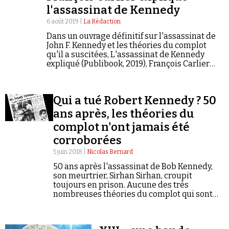
Se connecter
l'assassinat de Kennedy
6 août 2019 |
La Rédaction
Dans un ouvrage définitif sur l'assassinat de
John F. Kennedy et les théories du complot
qu'il a suscitées, L'assassinat de Kennedy
expliqué (Publibook, 2019), François Carlier
s'attache à démêler les faits des spéculations
conspirationnistes. Interview.
Qui a tué Robert Kennedy ? 50
ans après, les théories du
complot n'ont jamais été
corroborées
5 juin 2018 |
Nicolas Bernard
50 ans après l'assassinat de Bob Kennedy,
son meurtrier, Sirhan Sirhan, croupit
toujours en prison. Aucune des très
nombreuses théories du complot qui sont
apparues depuis lors n'a jamais été
corroborée.