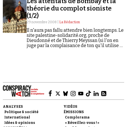
Les attentats de Bombay et la
Se connecter
théorie du complot sioniste
(1/2)
29 novembre 2008 |
La Rédaction
Il n'aura pas fallu attendre bien longtemps. Le
site palestine-solidarité.org, proche de
Dieudonné et de Thierry Meyssan (si l'on en
juge par la complaisance de ton qu'il utilise à
leur égard), vient de mettre en ligne la
traduction d’un texte…
ANALYSES
VIDÉOS
Politique & société
ÉMISSIONS
International
Complorama
Idées & opinions
« Réveillez-vous ! »