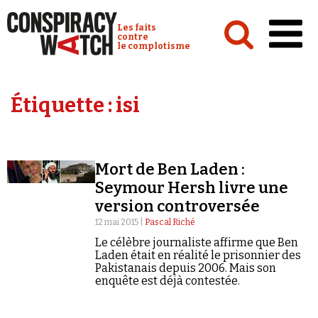
Cookies management panel
Conspiracy Watch :
Les faits
contre
le complotisme
Accueil
Étiquette :
isi
Analyses
Conspipédia
Mort de Ben Laden :
Vidéos
Seymour Hersh livre une
Émissions
version controversée
12 mai 2015 |
Pascal Riché
Revues de presse
Le célèbre journaliste affirme que Ben
Laden était en réalité le prisonnier des
Pakistanais depuis 2006. Mais son
enquête est déjà contestée.
Newsletter