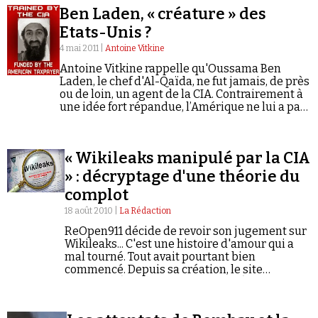
Ben Laden, « créature » des
Etats-Unis ?
4 mai 2011 |
Antoine Vitkine
Antoine Vitkine rappelle qu'Oussama Ben
Laden, le chef d'Al-Qaïda, ne fut jamais, de près
ou de loin, un agent de la CIA. Contrairement à
Faire un don
une idée fort répandue, l’Amérique ne lui a pas
versé d’argent pour qu’il recrute des
volontaires pour faire le djihad contre les
Soviétiques.
« Wikileaks manipulé par la CIA
» : décryptage d'une théorie du
complot
Demander à Vera
18 août 2010 |
La Rédaction
ReOpen911 décide de revoir son jugement sur
Wikileaks... C'est une histoire d'amour qui a
mal tourné. Tout avait pourtant bien
commencé. Depuis sa création, le site
Wikileaks (« leaks » pour « fuites ») publie des
documents sensibles, voire classés…