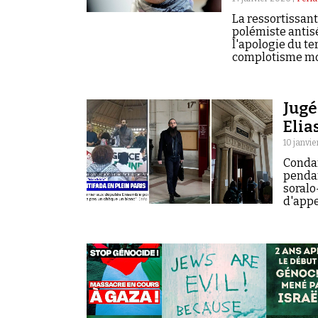
La ressortissant
polémiste antisé
l'apologie du te
complotisme mod
d'influence de 
Jugé
Elia
10 janvi
Condam
penda
soralo
d'appe