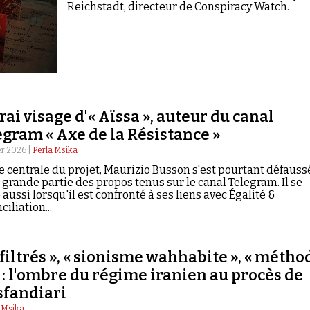
Reichstadt, directeur de Conspiracy Watch.
rai visage d'« Aïssa », auteur du canal
egram « Axe de la Résistance »
er 2026 |
Perla Msika
e centrale du projet, Maurizio Busson s'est pourtant défauss
 grande partie des propos tenus sur le canal Telegram. Il se
 aussi lorsqu'il est confronté à ses liens avec Égalité &
iliation...
filtrés », « sionisme wahhabite », « métho
: l'ombre du régime iranien au procès de
fandiari
 Msika