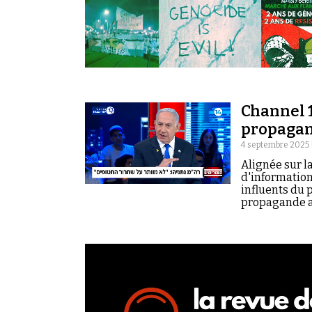
Channel 1
propaga
4 septembre 2025 
Alignée sur l
d'information
influents du 
propagande au
complotisme