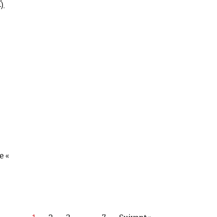
).
e «