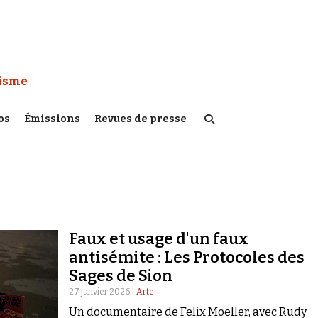
 Watch :
tisme
os
Émissions
Revues de presse
Faux et usage d'un faux
antisémite : Les Protocoles des
Sages de Sion
27 janvier 2026 |
Arte
Un documentaire de Felix Moeller, avec Rudy