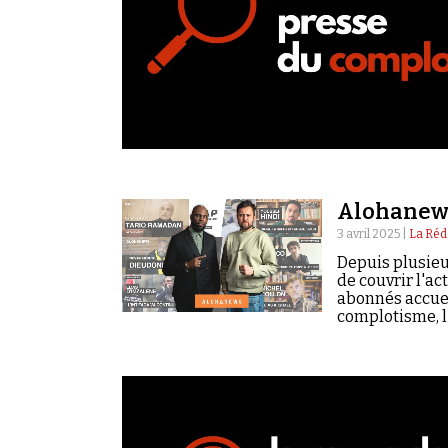
Alohanews
3 avril 2025 |
La Réd
Depuis plusieu
de couvrir l'a
abonnés accuei
complotisme, l'
plus d'audienc