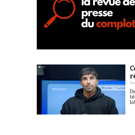
C
r
3 
De
té
lo