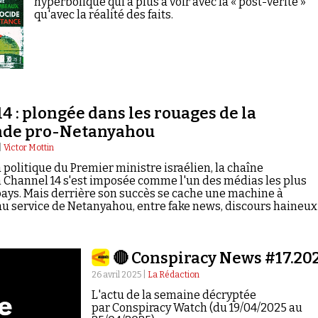
hyperbolique qui a plus à voir avec la « post-vérité »
qu'avec la réalité des faits.
4 : plongée dans les rouages de la
nde pro-Netanyahou
|
Victor Mottin
a politique du Premier ministre israélien, la chaîne
 Channel 14 s'est imposée comme l'un des médias les plus
pays. Mais derrière son succès se cache une machine à
 service de Netanyahou, entre fake news, discours haineux
.*
🔴 Conspiracy News #17.20
26 avril 2025 |
La Rédaction
L'actu de la semaine décryptée
par Conspiracy Watch (du 19/04/2025 au