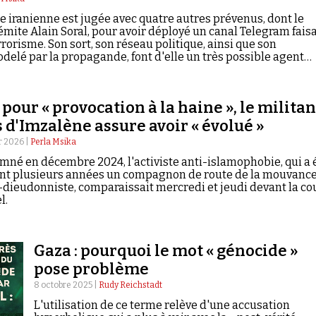
e iranienne est jugée avec quatre autres prévenus, dont le
mite Alain Soral, pour avoir déployé un canal Telegram fais
rrorisme. Son sort, son réseau politique, ainsi que son
elé par la propagande, font d'elle un très possible agent
la République islamique.
 pour « provocation à la haine », le militan
s d'Imzalène assure avoir « évolué »
er 2026 |
Perla Msika
né en décembre 2024, l'activiste anti-islamophobie, qui a 
nt plusieurs années un compagnon de route de la mouvanc
-dieudonniste, comparaissait mercredi et jeudi devant la co
l.
Gaza : pourquoi le mot « génocide »
pose problème
8 octobre 2025 |
Rudy Reichstadt
L'utilisation de ce terme relève d'une accusation