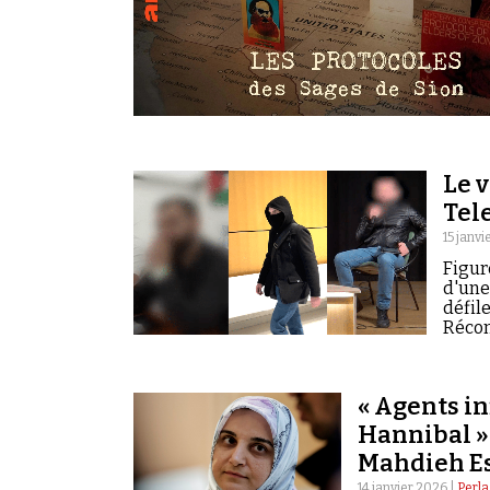
Le v
Tel
15 janvi
Figur
d'une
défile
Réconc
« Agents in
Hannibal » 
Mahdieh Es
14 janvier 2026 |
Perla