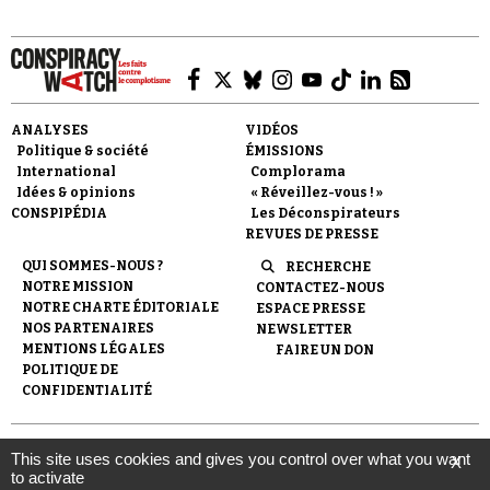
Se connecter
ANALYSES
VIDÉOS
Politique & société
ÉMISSIONS
International
Complorama
Idées & opinions
« Réveillez-vous ! »
CONSPIPÉDIA
Les Déconspirateurs
REVUES DE PRESSE
QUI SOMMES-NOUS ?
RECHERCHE
NOTRE MISSION
CONTACTEZ-NOUS
NOTRE CHARTE ÉDITORIALE
ESPACE PRESSE
NOS PARTENAIRES
NEWSLETTER
MENTIONS LÉGALES
FAIRE UN DON
POLITIQUE DE
CONFIDENTIALITÉ
© 2007-
2026
Conspiracy Watch
| Une réalisation de
This site uses cookies and gives you control over what you want
X
l'Observatoire du conspirationnisme (association loi de 1901) avec
to activate
le soutien de la Fondation pour la Mémoire de la Shoah.