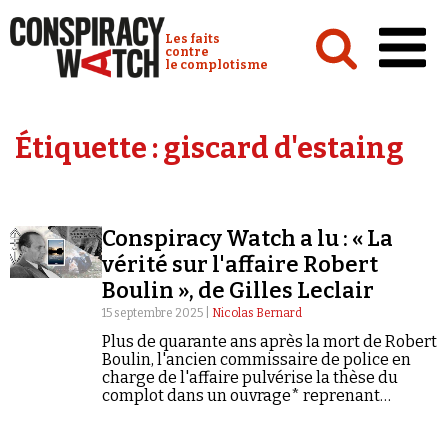
Cookies management panel
Conspiracy Watch :
Les faits
contre
le complotisme
Accueil
Étiquette :
giscard d'estaing
Analyses
Conspipédia
Conspiracy Watch a lu : « La
Vidéos
vérité sur l'affaire Robert
Émissions
Boulin », de Gilles Leclair
15 septembre 2025 |
Nicolas Bernard
Revues de presse
Plus de quarante ans après la mort de Robert
Boulin, l'ancien commissaire de police en
charge de l'affaire pulvérise la thèse du
complot dans un ouvrage* reprenant
méthodiquement les faits et rien que les
faits.
Newsletter