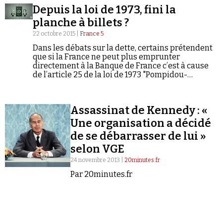
Depuis la loi de 1973, fini la
planche à billets ?
22 octobre 2015 |
France 5
Dans les débats sur la dette, certains prétendent
que si la France ne peut plus emprunter
directement à la Banque de France c’est à cause
Faire un don
de l’article 25 de la loi de 1973 "Pompidou-
Giscard" qui interdit à l’état français de faire
tourner la planche à billet. En fait, cet article
prend seulement le relais de l’article 13 d’une loi
Assassinat de Kennedy : «
du 24 juillet 1936. Mais cette interdiction n’existe
pas vraiment.
Une organisation a décidé
de se débarrasser de lui »
selon VGE
Demander à Vera
24 novembre 2013 |
20minutes.fr
Par 20minutes.fr