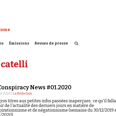
 Watch :
tisme
os
Émissions
Revues de presse
catelli
Conspiracy News #01.2020
ier 2020 |
La Rédaction
ros titres aux petites infos passées inaperçues : ce qu'il falla
ir de l'actualité des derniers jours en matière de
pirationnisme et de négationnisme (semaine du 30/12/2019 
1/2020).