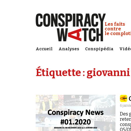
Cookies management panel
Conspiracy
Les faits
contre
le complo
Accueil
Analyses
Conspipédia
Vidé
Étiquette :
giovanni 
6 janv
Des g
reten
cons
05/0