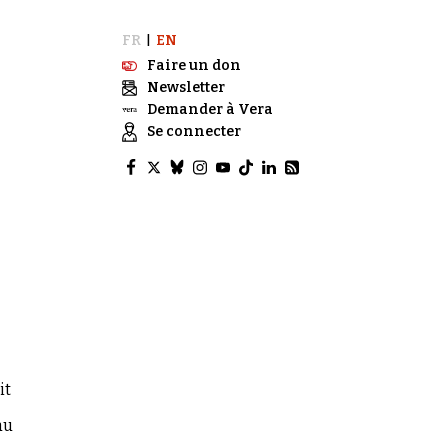
FR
EN
|
Faire un don
Newsletter
Demander à Vera
Se connecter
it
au