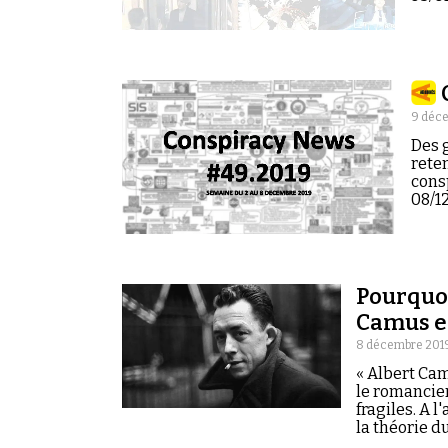
9 déc
Des g
reten
cons
08/12
Pourquoi
Camus e
8 décembre 201
« Albert Cam
le romancier
fragiles. A 
la théorie d