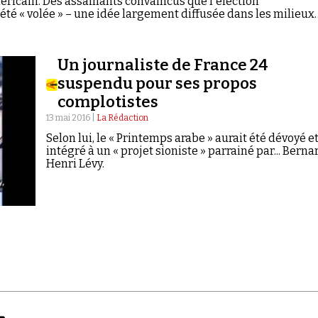
ricain. Des assaillants convaincus que l'élection
 été « volée » – une idée largement diffusée dans les milieux
« Cap Amériques » revient sur cet événement avec Rudy
eur du site Conspiracy Watch.
Un journaliste de France 24
suspendu pour ses propos
complotistes
13 mai 2016 |
La Rédaction
Selon lui, le « Printemps arabe » aurait été dévoyé e
intégré à un « projet sioniste » parrainé par... Berna
Henri Lévy.