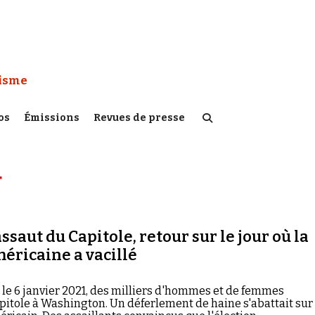
 Watch :
tisme
os
Émissions
Revues de presse
4
ssaut du Capitole, retour sur le jour où la
éricaine a vacillé
an, le 6 janvier 2021, des milliers d'hommes et de femmes
pitole à Washington. Un déferlement de haine s'abattait sur 