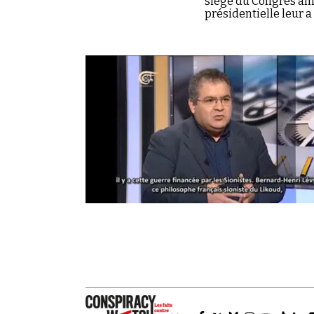
siège du Congrès amé
présidentielle leur a
conspirationnistes. 
Reichstadt, le direct