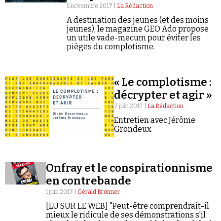
5 novembre 2017 |
La Rédaction
A destination des jeunes (et des moins
jeunes), le magazine GEO Ado propose
un utile vade-mecum pour éviter les
pièges du complotisme.
« Le complotisme :
décrypter et agir »
7 juin 2017 |
La Rédaction
Entretien avec Jérôme
Grondeux
Onfray et le conspirationnisme
en contrebande
1 juin 2017 |
Gérald Bronner
[LU SUR LE WEB] "Peut-être comprendrait-il
mieux le ridicule de ses démonstrations s'il