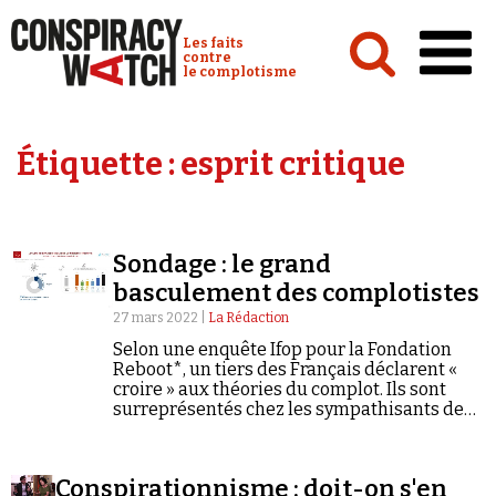
Cookies management panel
Conspiracy Watch :
Les faits
contre
le complotisme
Accueil
Étiquette :
esprit critique
Analyses
Conspipédia
Sondage : le grand
Vidéos
basculement des complotistes
Émissions
27 mars 2022 |
La Rédaction
Selon une enquête Ifop pour la Fondation
Revues de presse
Reboot*, un tiers des Français déclarent «
croire » aux théories du complot. Ils sont
surreprésentés chez les sympathisants de
Marine Le Pen et de Jean-Luc Mélenchon.
Newsletter
Conspirationnisme : doit-on s'en