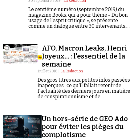
30 septembre 2019 |
La Rédaction
Se connecter
Le centième numéro (septembre 2019) du
magazine Books, qui a pour thème « Du bon
usage de l’esprit critique », se présente
comme un dialogue entre 30 intervenants,
des vivants et des morts. Un numéro «
exceptionnel »... et plutôt pessimiste.
AFO, Macron Leaks, Henri
Joyeux... : l'essentiel de la
semaine
1 juillet 2018 |
La Rédaction
Des gros titres aux petites infos passées
inaperçues : ce qu'il fallait retenir de
l'actualité des derniers jours en matière
de conspirationnisme et de
négationnisme.
Un hors-série de GEO Ado
pour éviter les pièges du
complotisme