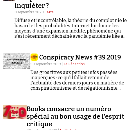
inquiéter ?
8 septembre 2020 |
Arte
Diffuse et incontrôlable, la théorie du complot nie le
hasard et les probabilités. Internet lui donne les
moyens d'une expansion inédite, phénomène qui
s'est récemment déchaîné avec la pandémie liée au
coronavirus. Celle-ci a engendré sur le Web et les
Faire un don
réseaux sociaux les théories les plus fantaisistes.
En s'attaquant systématiquement à la rigueur
Conspiracy News #39.2019
intellectuelle et aux preuves scientifiques, le
complotisme crie à la manipulation, faisant le lit du
30 septembre 2019 |
La Rédaction
populisme, qui prospère sur le discrédit du débat
Des gros titres aux petites infos passées
démocratique. Le complotisme, miroir du siècle ?
inaperçues : ce qu'il fallait retenir de
(Square Idée)
l'actualité des derniers jours en matière de
Demander à Vera
conspirationnisme et de négationnisme
(semaine du 23/09/2019 au 29/09/2019).
Books consacre un numéro
spécial au bon usage de l'esprit
critique