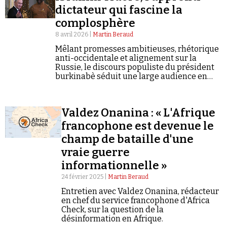
dictateur qui fascine la
complosphère
8 avril 2026 |
Martin Beraud
Mêlant promesses ambitieuses, rhétorique
anti-occidentale et alignement sur la
Russie, le discours populiste du président
Faire un don
burkinabè séduit une large audience en
Afrique et au-delà. Portrait.
Valdez Onanina : « L'Afrique
francophone est devenue le
champ de bataille d'une
vraie guerre
Demander à Vera
informationnelle »
24 février 2025 |
Martin Beraud
Entretien avec Valdez Onanina, rédacteur
en chef du service francophone d'Africa
Check, sur la question de la
désinformation en Afrique.