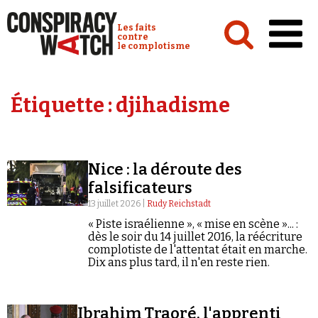
Cookies management panel
Conspiracy Watch :
Les faits
contre
le complotisme
Accueil
Étiquette :
djihadisme
Analyses
Conspipédia
Nice : la déroute des
Vidéos
falsificateurs
Émissions
13 juillet 2026 |
Rudy Reichstadt
« Piste israélienne », « mise en scène »... :
Revues de presse
dès le soir du 14 juillet 2016, la réécriture
complotiste de l'attentat était en marche.
Dix ans plus tard, il n'en reste rien.
Newsletter
Ibrahim Traoré, l'apprenti