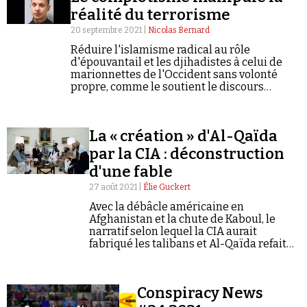
réalité du terrorisme
20 septembre 2021 |
Nicolas Bernard
Réduire l'islamisme radical au rôle
d'épouvantail et les djihadistes à celui de
marionnettes de l'Occident sans volonté
propre, comme le soutient le discours
complotiste, relève de la contrevérité la plus
crasse.
La « création » d'Al-Qaïda
par la CIA : déconstruction
d'une fable
27 août 2021 |
Élie Guckert
Avec la débâcle américaine en
Afghanistan et la chute de Kaboul, le
narratif selon lequel la CIA aurait
fabriqué les talibans et Al-Qaïda refait
surface.
Conspiracy News