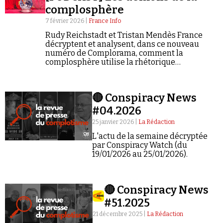
complosphère
7 février 2026 |
France Info
Rudy Reichstadt et Tristan Mendès France
décryptent et analysent, dans ce nouveau
numéro de Complorama, comment la
complosphère utilise la rhétorique
démoniaque. « Les démons de la
Faire un don
complosphère », c'est le 103è numéro de
Complorama.
🔴 Conspiracy News
#04.2026
25 janvier 2026 |
La Rédaction
L'actu de la semaine décryptée
par Conspiracy Watch (du
Demander à Vera
19/01/2026 au 25/01/2026).
🔴 Conspiracy News
#51.2025
21 décembre 2025 |
La Rédaction