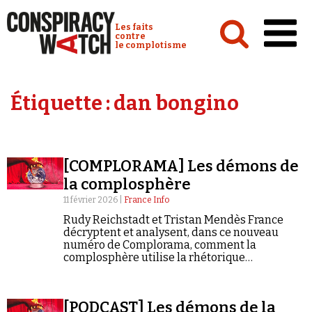
Cookies management panel
Conspiracy Watch :
Les faits
contre
le complotisme
Accueil
Étiquette :
dan bongino
Analyses
Conspipédia
[COMPLORAMA] Les démons de
Vidéos
la complosphère
Émissions
11 février 2026 |
France Info
Rudy Reichstadt et Tristan Mendès France
Revues de presse
décryptent et analysent, dans ce nouveau
numéro de Complorama, comment la
complosphère utilise la rhétorique
démoniaque. « Les démons de la
complosphère », c'est le 103è numéro de
Complorama.
Newsletter
[PODCAST] Les démons de la