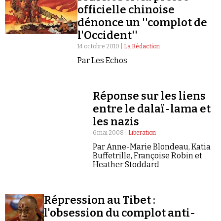
officielle chinoise
dénonce un ''complot de
l'Occident''
14 octobre 2010 |
La Rédaction
Par Les Echos
Faire un don
Réponse sur les liens
entre le dalaï-lama et
les nazis
6 mai 2008 |
Liberation
Par Anne-Marie Blondeau, Katia
Demander à Vera
Buffetrille, Françoise Robin et
Heather Stoddard
Répression au Tibet :
l'obsession du complot anti-