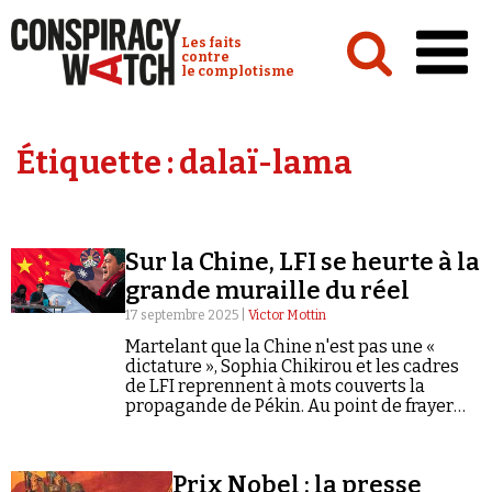
Cookies management panel
Conspiracy Watch :
Les faits
contre
le complotisme
Accueil
Étiquette :
dalaï-lama
Analyses
Conspipédia
Sur la Chine, LFI se heurte à la
Vidéos
grande muraille du réel
Émissions
17 septembre 2025 |
Victor Mottin
Martelant que la Chine n'est pas une «
Revues de presse
dictature », Sophia Chikirou et les cadres
de LFI reprennent à mots couverts la
propagande de Pékin. Au point de frayer
avec le complotisme.
Newsletter
Prix Nobel : la presse