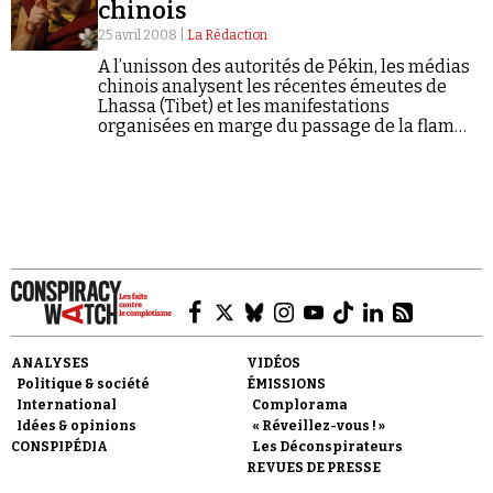
Se connecter
chinois
25 avril 2008 |
La Rédaction
A l’unisson des autorités de Pékin, les médias
chinois analysent les récentes émeutes de
Lhassa (Tibet) et les manifestations
organisées en marge du passage de la flamme
olympique à Paris comme une machination et
un « complot séparatiste », selon…
ANALYSES
VIDÉOS
Politique & société
ÉMISSIONS
International
Complorama
Idées & opinions
« Réveillez-vous ! »
CONSPIPÉDIA
Les Déconspirateurs
REVUES DE PRESSE