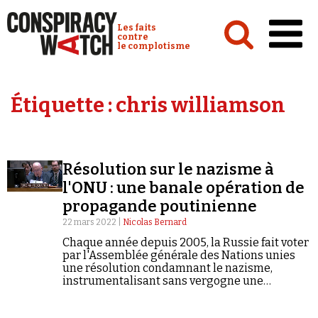
Cookies management panel
Conspiracy Watch :
Les faits
contre
le complotisme
Accueil
Étiquette :
chris williamson
Analyses
Conspipédia
Résolution sur le nazisme à
Vidéos
l'ONU : une banale opération de
Émissions
propagande poutinienne
22 mars 2022 |
Nicolas Bernard
Revues de presse
Chaque année depuis 2005, la Russie fait voter
par l'Assemblée générale des Nations unies
une résolution condamnant le nazisme,
instrumentalisant sans vergogne une
thématique grave afin de détourner l'attention
vers l'Occident et, depuis 2014, l'Ukraine.
Newsletter