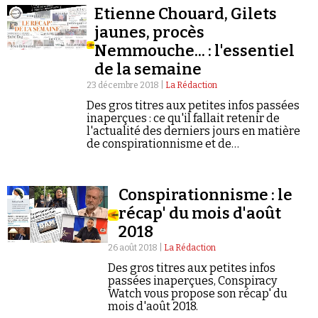
Etienne Chouard, Gilets
jaunes, procès
Nemmouche... : l'essentiel
de la semaine
23 décembre 2018 |
La Rédaction
Faire un don
Des gros titres aux petites infos passées
inaperçues : ce qu'il fallait retenir de
l'actualité des derniers jours en matière
de conspirationnisme et de
négationnisme.
Conspirationnisme : le
récap' du mois d'août
Demander à Vera
2018
26 août 2018 |
La Rédaction
Des gros titres aux petites infos
passées inaperçues, Conspiracy
Watch vous propose son récap' du
mois d'août 2018.