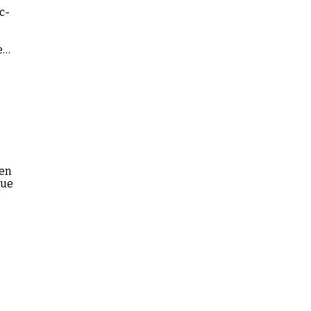
c-
e
 en
que