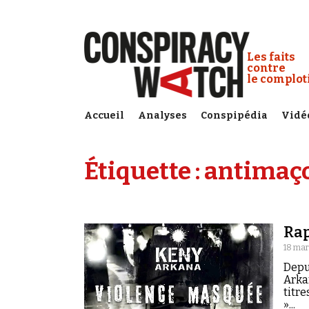
Cookies management panel
Conspiracy
Les faits
contre
le complo
Accueil
Analyses
Conspipédia
Vidé
Étiquette :
antimaç
Rap
18 mar
Depu
Arka
titr
»...