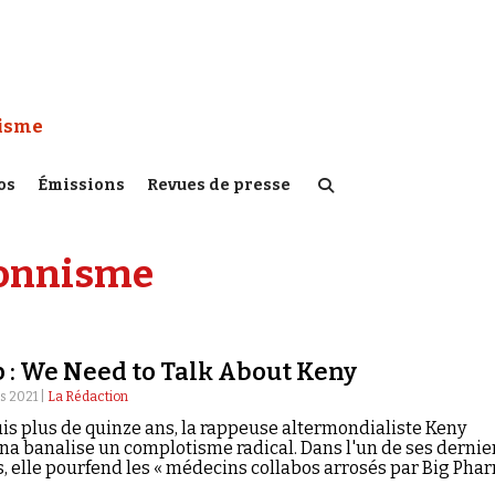
 Watch :
tisme
os
Émissions
Revues de presse
onnisme
 : We Need to Talk About Keny
s 2021 |
La Rédaction
is plus de quinze ans, la rappeuse altermondialiste Keny
na banalise un complotisme radical. Dans l'un de ses dernie
es, elle pourfend les « médecins collabos arrosés par Big Pha