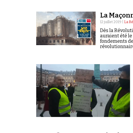
La Maçonne
12 juillet 2019 |
La R
Dès la Révolut
auraient été l
fondements de 
révolutionnaire
résiste pas à l