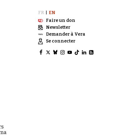
FR
EN
|
Faire un don
Newsletter
Demander à Vera
Se connecter
rs
rma