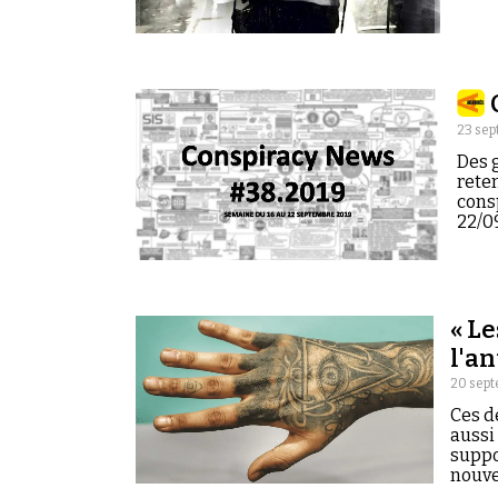
23 sep
Des g
reten
cons
22/09
« L
l'a
20 sept
Ces d
aussi
suppo
nouve