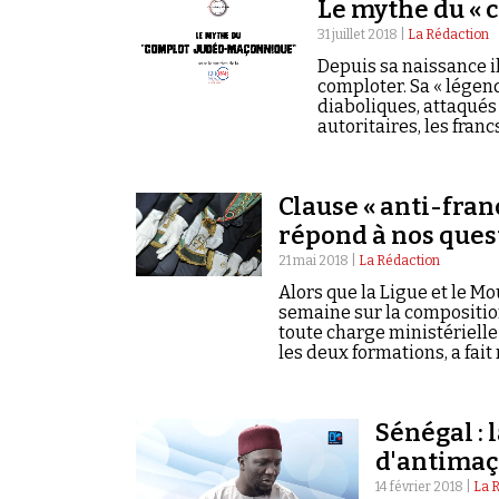
Le mythe du «
31 juillet 2018 |
La Rédaction
Depuis sa naissance il
comploter. Sa « lége
diaboliques, attaqués
autoritaires, les fran
fractionnés en une mul
maçonnerie est suspec
Clause « anti-fra
répond à nos ques
21 mai 2018 |
La Rédaction
Alors que la Ligue et le M
semaine sur la compositio
toute charge ministériell
les deux formations, a fait
ancienne obédience maçon
[...] contraire aux principe
plus clair, Philippe Fouss
Sénégal : 
répondre à nos questions.
d'antima
14 février 2018 |
La 