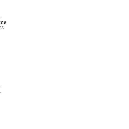
e
mme
es
e
s
r
 de