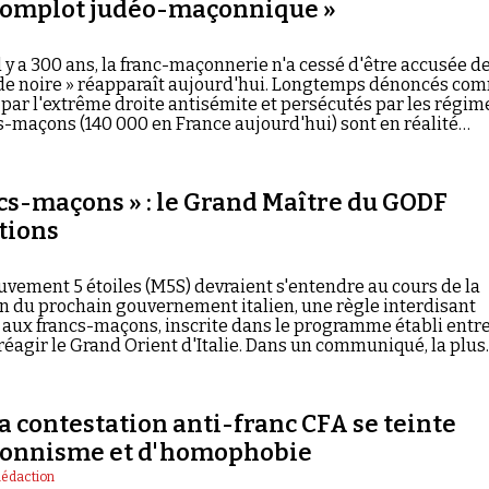
 complot judéo-maçonnique »
 y a 300 ans, la franc-maçonnerie n'a cessé d'être accusée d
nde noire » réapparaît aujourd'hui. Longtemps dénoncés co
 par l'extrême droite antisémite et persécutés par les régim
cs-maçons (140 000 en France aujourd'hui) sont en réalité
titude d'associations. Le fait est que, partout où la franc
tée, les libertés sont en danger.
ncs-maçons » : le Grand Maître du GODF
tions
ouvement 5 étoiles (M5S) devraient s'entendre au cours de la
n du prochain gouvernement italien, une règle interdisant
e aux francs-maçons, inscrite dans le programme établi entr
 réagir le Grand Orient d'Italie. Dans un communiqué, la plus
nique italienne a dénoncé une « clause anti-francs-maçon
s constitutionnels [et rappelant] les lois fascistes ». Pour y voi
ier, Grand Maître du Grand Orient de France (GODF), a accepté
la contestation anti-franc CFA se teinte
çonnisme et d'homophobie
Rédaction