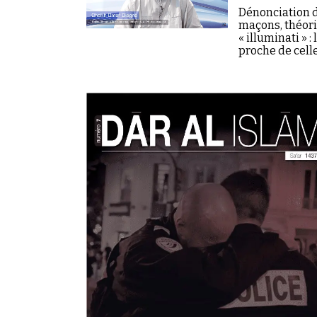
Dénonciation d
maçons, théori
« illuminati » 
proche de cell
début février à