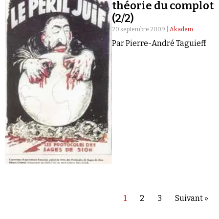
rumeur selon laquelle des Palestiniens auraient
théorie du complot
été tués dans le but de récupérer leurs organes.
(2/2)
20 septembre 2009 |
Akadem
Par Pierre-André Taguieff
1
2
3
Suivant »