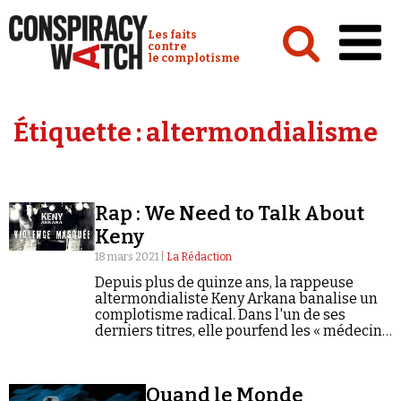
Cookies management panel
Conspiracy Watch :
Les faits
contre
le complotisme
Accueil
Étiquette :
altermondialisme
Analyses
Conspipédia
Rap : We Need to Talk About
Vidéos
Keny
Émissions
18 mars 2021 |
La Rédaction
Depuis plus de quinze ans, la rappeuse
Revues de presse
altermondialiste Keny Arkana banalise un
complotisme radical. Dans l'un de ses
derniers titres, elle pourfend les « médecins
collabos arrosés par Big Pharma »...
Newsletter
Quand le Monde