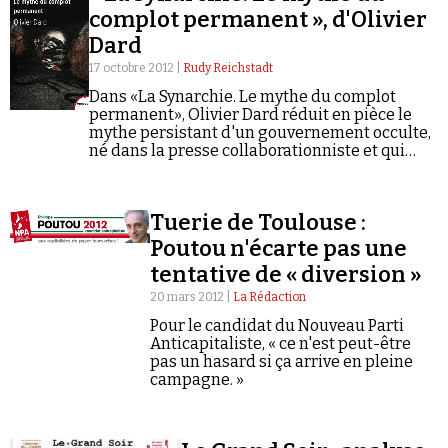
Se connecter
complot permanent », d'Olivier
Dard
17 octobre 2012 |
Rudy Reichstadt
Dans «La Synarchie. Le mythe du complot
permanent», Olivier Dard réduit en pièce le
mythe persistant d'un gouvernement occulte,
né dans la presse collaborationniste et qui
connaît un regain de popularité dans une
fraction de la gauche altermondialiste.
Tuerie de Toulouse :
Poutou n'écarte pas une
tentative de « diversion »
20 mars 2012 |
La Rédaction
Pour le candidat du Nouveau Parti
Anticapitaliste, « ce n'est peut-être
pas un hasard si ça arrive en pleine
campagne. »