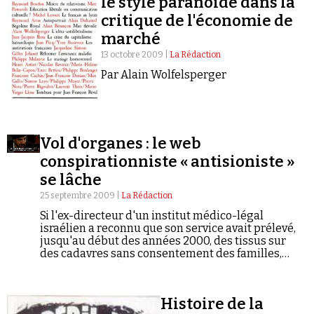
le style paranoïde dans la
critique de l'économie de
marché
13 octobre 2009 |
La Rédaction
Par Alain Wolfelsperger
Vol d'organes : le web
conspirationniste « antisioniste »
se lâche
25 septembre 2009 |
La Rédaction
Si l'ex-directeur d'un institut médico-légal
israélien a reconnu que son service avait prélevé,
jusqu'au début des années 2000, des tissus sur
des cadavres sans consentement des familles,
cette pratique (qui affectait principalement des
Israéliens) est désormais proscrite et les
prélèvements en vue de greffes sont encadrés
Histoire de la
juridiquement. Cela ne corrobore en rien la