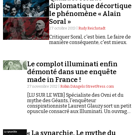
diplomatique décortique
le phénomène « Alain
Soral »
27 octobre 2013 |
Rudy Reichstadt
Critiquer Soral, c'est bien. Le faire de
manière conséquente, c'est mieux.
Faire un don
Le complot illuminati enfin
démonté dans une enquête
made in France !
27 novembre 2012 |
Robin DAngelo StreetPress.com
Demander à Vera
[LU SUR LE WEB] Spécialiste des Ovni et du
mythe des Géants, l'enquêteur
conspirationniste Laurent Glauzy sort un petit
opuscule consacré aux Illuminati. Un ouvrage
qu'il compte vendre ailleurs que dans le
milieu nationaliste… grâce au rappeur DMX.
« La synarchie. Le mythe du