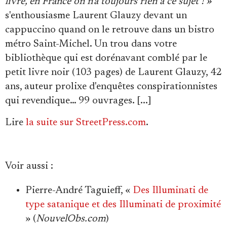
livre, en France on n'a toujours rien à ce sujet ! »
Se connecter
s'enthousiasme Laurent Glauzy devant un
cappuccino quand on le retrouve dans un bistro
métro Saint-Michel. Un trou dans votre
bibliothèque qui est dorénavant comblé par le
petit livre noir (103 pages) de Laurent Glauzy, 42
ans, auteur prolixe d'enquêtes conspirationnistes
qui revendique… 99 ouvrages. [...]
Lire
la suite sur StreetPress.com
.
Voir aussi
:
Pierre-André Taguieff, «
Des Illuminati de
type satanique et des Illuminati de proximité
» (
NouvelObs.com
)