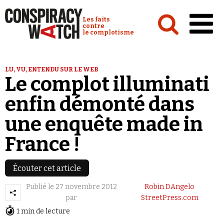
Cookies management panel
Conspiracy Watch :
Les faits
contre
le complotisme
Accueil
LU, VU, ENTENDU SUR LE WEB
Le complot illuminati
Analyses
enfin démonté dans
Conspipédia
une enquête made in
Vidéos
France !
Émissions
Revues de presse
Écouter cet article
Publié le
27 novembre 2012
Robin DAngelo
par
StreetPress.com
1 min de lecture
Newsletter