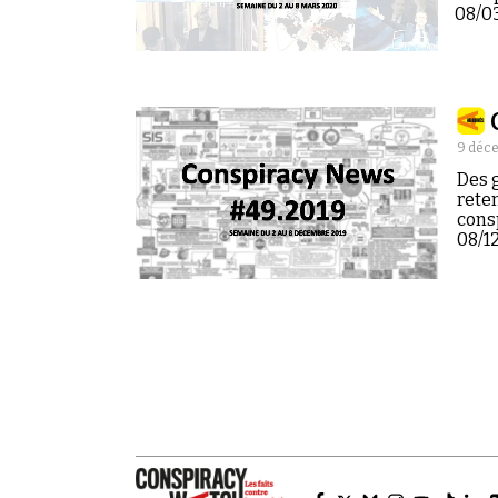
08/0
9 déc
Des g
reten
cons
08/12