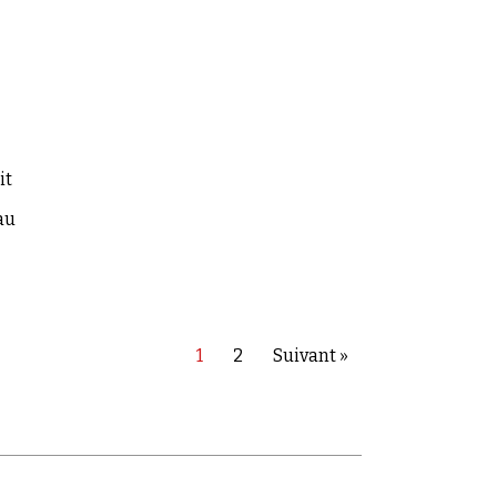
it
au
1
2
Suivant »