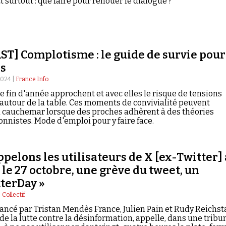
t surtout : que faire pour renouer le dialogue ?
T] Complotisme : le guide de survie pour
es
2024 |
France Info
de fin d'année approchent et avec elles le risque de tensions
 autour de la table. Ces moments de convivialité peuvent
 cauchemar lorsque des proches adhèrent à des théories
onnistes. Mode d'emploi pour y faire face.
ppelons les utilisateurs de X [ex-Twitter] 
 le 27 octobre, une grève du tweet, un
terDay »
|
Collectif
 lancé par Tristan Mendès France, Julien Pain et Rudy Reichst
 de la lutte contre la désinformation, appelle, dans une tribu