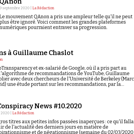
QAnon
9 septembre 2020 |
La Rédaction
Le mouvement QAnon a pris une ampleur telle qu'il ne peut
plus être ignoré. Voici comment les grandes plateformes
numériques pourraient entraver sa progression.
ns à Guillaume Chaslot
on
Transparency et ex-salarié de Google, où il a pris part au
l'algorithme de recommandations de YouTube, Guillaume
blier avec deux chercheurs de l'Université de Berkeley (Mar
id) une étude portant sur les recommandations, par la
 en ligne, de vidéos à caractère conspirationniste. Il répond
Conspiracy News #10.2020
 2020 |
La Rédaction
ros titres aux petites infos passées inaperçues : ce qu'il falla
ir de l'actualité des derniers jours en matière de
pirationnisme et de négationnisme (semaine du 02/03/2020