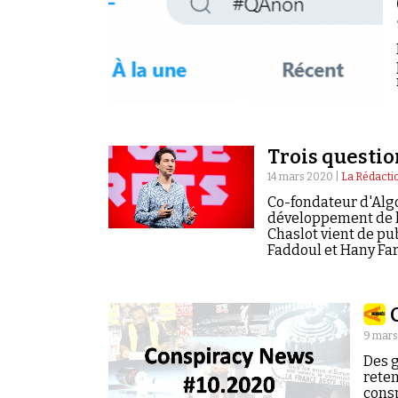
Trois questio
14 mars 2020 |
La Rédacti
Co-fondateur d'Algo
développement de 
Chaslot vient de pu
Faddoul et Hany Far
plateforme de vidéos
nos questions.
9 mars
Des g
reten
cons