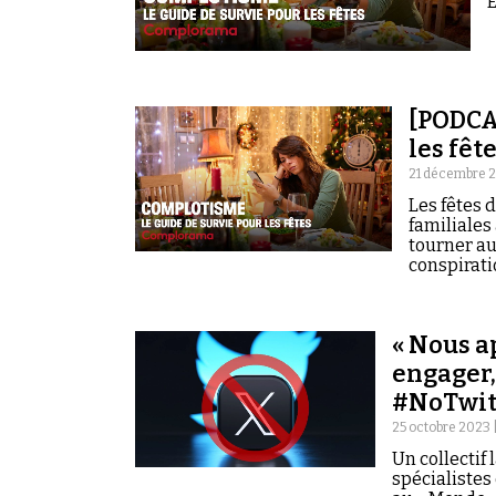
E
[PODCAS
les fêt
21 décembre 
Les fêtes 
familiales
tourner au
conspirati
« Nous a
engager,
#NoTwit
25 octobre 2023 
Un collectif
spécialistes