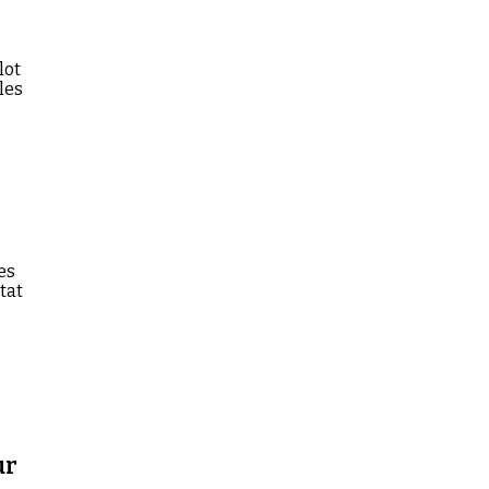
lot
les
es
tat
ur