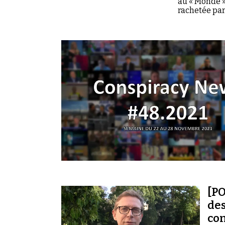
au « Monde »
rachetée par
[P
des
com