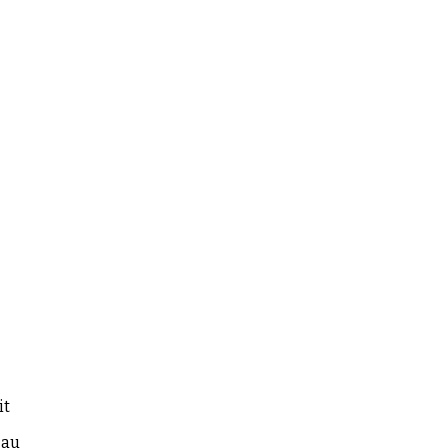
c
 à
it
 au