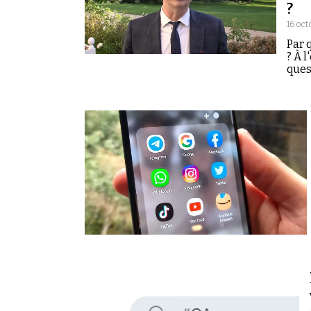
?
16 oct
Par 
? À 
ques