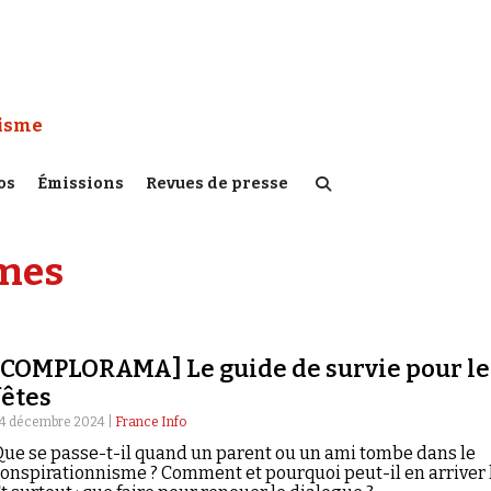
 Watch :
tisme
os
Émissions
Revues de presse
hmes
[COMPLORAMA] Le guide de survie pour le
fêtes
4 décembre 2024 |
France Info
ue se passe-t-il quand un parent ou un ami tombe dans le
onspirationnisme ? Comment et pourquoi peut-il en arriver l