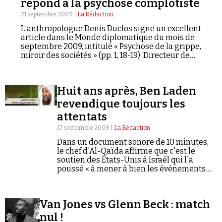
répond à la psychose complotiste
21 septembre 2009 |
La Rédaction
L’anthropologue Denis Duclos signe un excellent
article dans le Monde diplomatique du mois de
septembre 2009, intitulé « Psychose de la grippe,
miroir des sociétés » (pp. 1, 18-19). Directeur de
recherche au CNRS, spécialiste des « grandes peurs »
qui traversent les sociétés (il est l'auteur de Le
Complexe du loup-garou, éd. Pocket, 1998), Duclos
Huit ans après, Ben Laden
consacre la dernière partie de son texte à la
propagation, via Internet, des rumeurs les plus
revendique toujours les
infondées accusant l’OMS, Barack Obama, David
attentats
Rockfeller, George Soros ou les « Illuminati » – ces «
nouveaux monstres imaginaires de l’histoire
17 septembre 2009 |
La Rédaction
mondialisée » – d'être à l'origine d'un diabolique
Dans un document sonore de 10 minutes,
projet de réduction de la population mondiale.
le chef d'Al-Qaïda affirme que c'est le
Autrement dit : un génocide.
soutien des États-Unis à Israël qui l'a
poussé « à mener à bien les événements
du 11-Septembre ».
Van Jones vs Glenn Beck : match
nul !