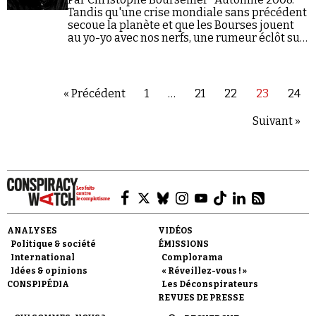
Tandis qu'une crise mondiale sans précédent
secoue la planète et que les Bourses jouent
au yo-yo avec nos nerfs, une rumeur éclôt sur
la Toile. Vite, elle se répand, de blogs en sites,
de…
« Précédent
1
…
21
22
23
24
Suivant »
ANALYSES
VIDÉOS
Politique & société
ÉMISSIONS
International
Complorama
Idées & opinions
« Réveillez-vous ! »
CONSPIPÉDIA
Les Déconspirateurs
REVUES DE PRESSE