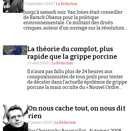
7 septembre 2009 |
La Rédaction
Jusqu’à samedi soir, Van Jones était conseiller
de Barack Obama pour la politique
environnementale. Ce militant des droits
civiques, auteur d’un ouvrage sur la révolution
énergétique américaine, a dû démissionner
précipitamment du Conseil présidentiel sur la
qualité de l'environnement suite…
La théorie du complot, plus
rapide que la grippe porcine
29 avril 2009 |
La Rédaction
Il n’aura pas fallu plus de 24 heures aux
conspirationnistes de tous poils pour tenter
de déceler dans l’actuelle épidémie de grippe
porcine la main occulte du « Nouvel Ordre
Mondial ». Le communiqué de l’Organisation
mondiale de la Santé…
On nous cache tout, on nous dit
rien
7 janvier 2009 |
La Rédaction
Par Christophe Bourseiller Automne 2008.