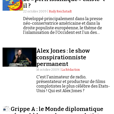
il ?
22 octobre 2009 |
Rudy Reichstadt
Développé principalement dans la presse
néo-conservatrice américaine et dans la
droite populiste européenne, le thème de
l’islamisation de l’Occident est l’un des
chevaux de bataille d’une auteur britannique
publiant sous le nom de Bat Ye’Or.
Alex Jones : le show
conspirationniste
permanent
14 octobre 2009 |
La Rédaction
C'est l'animateur de radio,
présentateur et producteur de films
complotistes le plus célèbre des Etats-
Unis ! Qui est Alex Jones ?
Grippe A : le Monde diplomatique