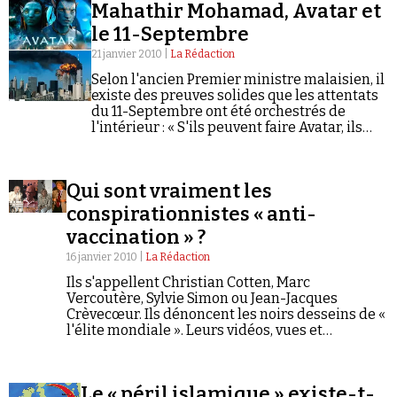
Mahathir Mohamad, Avatar et
par Bat Ye’Or.
Se connecter
le 11-Septembre
21 janvier 2010 |
La Rédaction
Selon l'ancien Premier ministre malaisien, il
existe des preuves solides que les attentats
du 11-Septembre ont été orchestrés de
l'intérieur : « S'ils peuvent faire Avatar, ils
peuvent faire tout ce qu'ils veulent ».
Qui sont vraiment les
conspirationnistes « anti-
vaccination » ?
16 janvier 2010 |
La Rédaction
Ils s'appellent Christian Cotten, Marc
Vercoutère, Sylvie Simon ou Jean-Jacques
Crèvecœur. Ils dénoncent les noirs desseins de «
l'élite mondiale ». Leurs vidéos, vues et
commentées par des centaines de milliers
d'internautes, ont mis le web francophone en
ébullition. Qui sont vraiment ces croisés de
Le « péril islamique » existe-t-
l'anti-vaccination ?