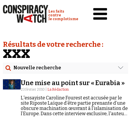
Cookies management panel
Conspiracy Watch :
Les faits
contre
le complotisme
Accueil
Résultats de votre recherche :
Analyses
XXX
Conspipédia
Nouvelle recherche
Vidéos
Rechercher
Émissions
Une mise au point sur « Eurabia »
Date
23 février 2010 |
La Rédaction
Revues de presse
L'essayiste Caroline Fourest est accusée par le
Rechercher dans tous les contenus
site Riposte Laïque d’être partie prenante d’une
obscure machination œuvrant à l’islamisation de
Newsletter
l’Europe. Dans cette interview exclusive, l'auteur
Cibler votre recherche
Faire un don
de "Frère Tariq" (Grasset, 2004) et de "La
tentation obscurantiste" (Grasset, 2005) revient
Demander à Vera
Rechercher
sur le thème du complot "eurabien" popularisé