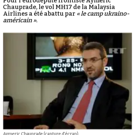
Pour l'eurodéputé frontiste Aymeric
Chauprade, le vol MH17 de la Malaysia
Airlines a été abattu par
« le camp ukraino-
américain »
.
Faire un don
Demander à Vera
Aymeric Chauprade (capture d'écran).