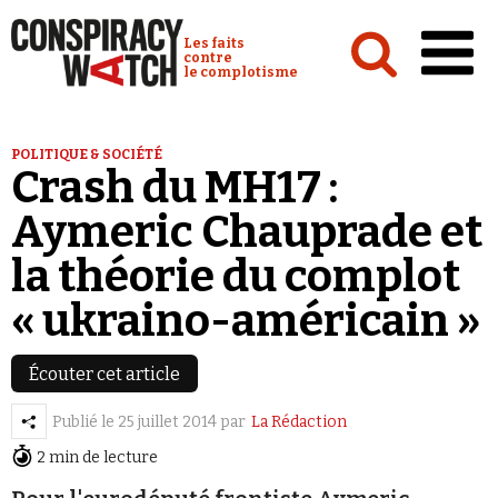
Cookies management panel
Conspiracy Watch :
Les faits
contre
le complotisme
Accueil
POLITIQUE & SOCIÉTÉ
Crash du MH17 :
Analyses
Aymeric Chauprade et
Conspipédia
la théorie du complot
Vidéos
« ukraino-américain »
Émissions
Revues de presse
Écouter cet article
Publié le
25 juillet 2014
par
La Rédaction
2 min de lecture
Newsletter