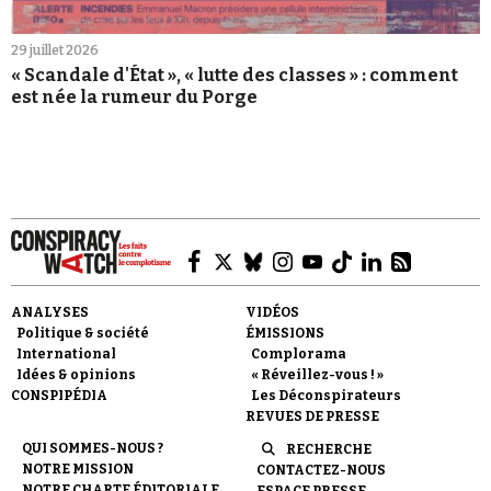
29 juillet 2026
« Scandale d'État », « lutte des classes » : comment
est née la rumeur du Porge
ANALYSES
VIDÉOS
Politique & société
ÉMISSIONS
International
Complorama
Idées & opinions
« Réveillez-vous ! »
CONSPIPÉDIA
Les Déconspirateurs
REVUES DE PRESSE
QUI SOMMES-NOUS ?
RECHERCHE
NOTRE MISSION
CONTACTEZ-NOUS
NOTRE CHARTE ÉDITORIALE
ESPACE PRESSE