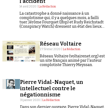
l'accident
14 avril 2020 |
La Rédaction
La catastrophe a donné naissance à un
complotisme qui, il y a quelques mois, a failli
tuer. Jérôme Fourquet (Ifop) et Rudy Reichstadt
(Conspiracy Watch) dressent un état des lieux
de l'opinion publique sur le sujet. Les
sympathisants de l'extrême droite se
distinguent nettement des autres.
Réseau Voltaire
27 février 2020 |
La Rédaction
Réseau Voltaire (voltairenet.org) est
un site français animé par l'auteur
complotiste Thierry Meyssan.
Pierre Vidal-Naquet, un
intellectuel contre le
négationnisme
31 janvier 2020 |
La Rédaction
Dans son dernier ouvrage, Pierre Vidal-Naquet,