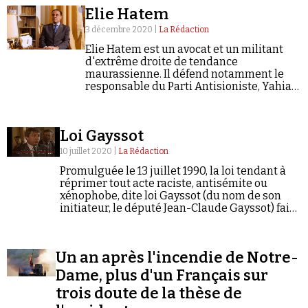
Se connecter
Elie Hatem
3 décembre 2020 |
La Rédaction
Elie Hatem est un avocat et un militant
d'extrême droite de tendance
maurassienne. Il défend notamment le
responsable du Parti Antisioniste, Yahia
Gouasmi.
Loi Gayssot
10 juillet 2020 |
La Rédaction
Promulguée le 13 juillet 1990, la loi tendant à
réprimer tout acte raciste, antisémite ou
xénophobe, dite loi Gayssot (du nom de son
initiateur, le député Jean-Claude Gayssot) fait
du négationnisme une infraction passible
d'une peine d'un an d'emprisonnement et…
Un an après l'incendie de Notre-
Dame, plus d'un Français sur
trois doute de la thèse de