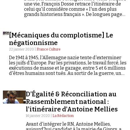
une vie, François Dosse retrace l'itinéraire de
celui qu'il considère comme « l'un des plus
grands historiens français ». De longues pages
sont consacrées à la lutte de l'intellectuel
contre les négationnistes et leurs compagnons
de route.
[Mécaniques du complotisme] Le
négationnisme
22 janvier 2020 |
France Culture
De 1941 à 1945, l'Allemagne nazie tente d'exterminer
les juifs d'Europe. Par les privations, le travail forcé, les
exécutions de masse et le gazage, entre 5 et 6 millions
d'êtres humains sont tués. Au sortir de la guerre, un
silence gêné entoure cette question. Le sort réservé à
la communauté juive est connu, mais les discours
officiels ne le distinguent pas des autres exactions
D'Égalité & Réconciliation au
subies par le reste des populations européennes. Au
procès de Nuremberg chargé de juger les crimes
Rassemblement national :
nazis, aucun survivant juif n'est appelé à témoigner.
l'itinéraire d'Antoine Mellies
Certains nostalgiques du Troisième Reich et de Vichy
vont profiter de ce non-dit pour tenter de faire de la
14 janvier 2020 |
La Rédaction
destruction des juifs d'Europe un non-événement.
Avant d'intégrer le RN, Antoine Mellies,
Rapidement, ils sont rejoints par d'étonnants alliés de
aujourd'hui candidat à la mairie de Givors, a