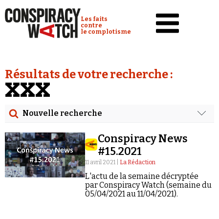
Cookies management panel
Conspiracy Watch :
Les faits
contre
le complotisme
Accueil
Résultats de votre recherche :
Analyses
XXX
Conspipédia
Nouvelle recherche
Vidéos
Rechercher
Émissions
Conspiracy News
Date
#15.2021
Revues de presse
11 avril 2021 |
La Rédaction
Rechercher dans tous les contenus
L'actu de la semaine décryptée
Newsletter
par Conspiracy Watch (semaine du
Cibler votre recherche
05/04/2021 au 11/04/2021).
Faire un don
Demander à Vera
Rechercher