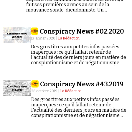
circonstance venus des rangs de la gauche française.
fait ses premières armes au sein de la
Tous répandent l'idée que le génocide n'aurait en
mouvance soralo-dieudonniste. Un
réalité jamais eu lieu : les juifs auraient tout inventé
engagement qui interroge au regard de la
pour obtenir de l'argent et justifier la création de
ligne officielle prônée par le parti de Marine
l'Etat d'Israël. En compagnie de Valérie Igounet,
Le Pen...
historienne et directrice adjointe de l'Observatoire du
Conspiracy News #02.2020
conspirationnisme, nous remontons aux origines de
cette théorie complotiste.
13 janvier 2020 |
La Rédaction
Des gros titres aux petites infos passées
inaperçues : ce qu'il fallait retenir de
l'actualité des derniers jours en matière de
conspirationnisme et de négationnisme
(semaine du 06/01/2020 au 12/01/2020).
Conspiracy News #43.2019
28 octobre 2019 |
La Rédaction
Des gros titres aux petites infos passées
inaperçues : ce qu'il fallait retenir de
l'actualité des derniers jours en matière de
conspirationnisme et de négationnisme
(semaine du 21/10/2019 au 27/10/2019).