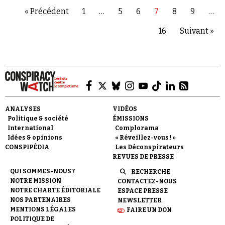
« Précédent
1
…
5
6
7
8
9
…
16
Suivant »
ANALYSES
VIDÉOS
Politique & société
ÉMISSIONS
International
Complorama
Idées & opinions
« Réveillez-vous ! »
CONSPIPÉDIA
Les Déconspirateurs
REVUES DE PRESSE
QUI SOMMES-NOUS ?
RECHERCHE
NOTRE MISSION
CONTACTEZ-NOUS
NOTRE CHARTE ÉDITORIALE
ESPACE PRESSE
NOS PARTENAIRES
NEWSLETTER
MENTIONS LÉGALES
FAIRE UN DON
POLITIQUE DE