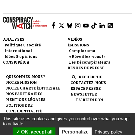
ANALYSES
VIDÉOS
Politique & société
ÉMISSIONS
International
Complorama
Idées & opinions
« Réveillez-vous ! »
CONSPIPÉDIA
Les Déconspirateurs
REVUES DE PRESSE
QUI SOMMES-NOUS ?
RECHERCHE
NOTRE MISSION
CONTACTEZ-NOUS
NOTRE CHARTE ÉDITORIALE
ESPACE PRESSE
NOS PARTENAIRES
NEWSLETTER
MENTIONS LÉGALES
FAIRE UN DON
POLITIQUE DE
CONFIDENTIALITÉ
This site uses cookies and gives you control over what you want
X
to activate
© 2007-
2026
Conspiracy Watch
| Une réalisation de
OK, accept all
Personalize
Privacy policy
l'Observatoire du conspirationnisme (association loi de 1901) avec