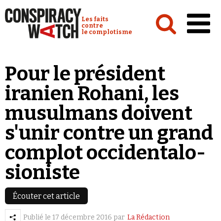
Cookies management panel
Conspiracy Watch :
Les faits
contre
le complotisme
Accueil
Pour le président
Analyses
iranien Rohani, les
Conspipédia
musulmans doivent
Vidéos
s'unir contre un grand
Émissions
complot occidentalo-
Revues de presse
sioniste
Écouter cet article
Newsletter
Publié le
17 décembre 2016
par
La Rédaction