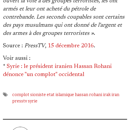
ouvert la voie à des groupes terroristes, les ont
armés et leur ont acheté du pétrole de
contrebande. Les seconds coupables sont certains
des pays musulmans qui ont donné de l'argent et
des armes à des groupes terroristes »
.
Source
:
PressTV
,
15 décembre 2016
.
Voir aussi
:
*
Syrie : le président iranien Hassan Rohani
dénonce "un complot" occidental
complot sioniste
etat islamique
hassan rohani
irak
iran
presstv
syrie