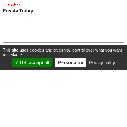
Médias
Russia Today
This site uses cookies and gives you control over what you want
X
to activate
OK, accept all
Personalize
Privacy policy
ANALYSES
VIDÉOS
Politique & société
ÉMISSIONS
International
Complorama
Idées & opinions
« Réveillez-vous ! »
CONSPIPÉDIA
Les Déconspirateurs
REVUES DE PRESSE
QUI SOMMES-NOUS ?
RECHERCHE
NOTRE MISSION
CONTACTEZ-NOUS
NOTRE CHARTE ÉDITORIALE
ESPACE PRESSE
NOS PARTENAIRES
NEWSLETTER
MENTIONS LÉGALES
FAIRE UN DON