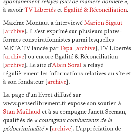
spontanément relayés (sic) de manière honnête »
,
à savoir
TV Libertés
et
Égalité & Réconciliation
.
Maxime Montaut a interviewé
Marion Sigaut
[
archive
]. Il s'est exprimé sur plusieurs plates-
formes conspirationnistes parmi lesquelles
META TV lancée par
Tepa
[
archive
], TV Libertés
[
archive
] ou encore Égalité & Réconciliation
[
archive
]. Le site d'
Alain Soral
a relayé
régulièrement les informations relatives au site et
à son fondateur [
archive
].
La page d'un livret diffusé sur
www.penserlibrement.fr expose son soutien à
Stan Maillaud
et à sa compagne Janett Seeman,
qualifiés de
« courageux combattants de la
pédocriminalité »
[
archive
]. L'appréciation de